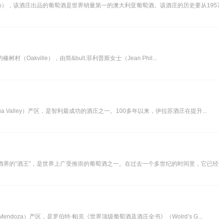
les），该酒庄出品的葡萄酒是世界销量第一的澳大利亚葡萄酒。该酒庄的历史要从1957年
树村（Oakville），由简&bull;菲利普斯女士（Jean Phil...
agua Valley）产区，是智利最成功的酒庄之一。100多年以来，伊拉苏酒庄在提升...
牙葡萄酒界的“酒王”，是世界上广受推崇的葡萄酒之一。在过去一个多世纪的时间里，它已经成
（Mendoza）产区，是罗伯特·帕克《世界顶级葡萄酒及酒庄全书》（Wolrd’s G...