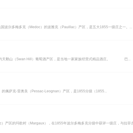
国波尔多梅多克（Medoc）的波雅克（Pauillac）产区，是五大1855一级庄之一。...
ria）的天鹅山（Swan Hill）葡萄酒产区，是当地一家家族经营式精品酒庄。 巴...
）的佩萨克-雷奥良（Pessac-Leognan）产区，是1855分级（1855...
doc）产区的玛歌村（Margaux），在1855年波尔多梅多克分级中获评一级庄，与拉菲古.