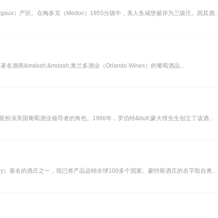
argaux）产区。在梅多克（Medoc）1855分级中，美人鱼城堡被评为三级庄。因其酒..
酒商&mdash;&mdash;奥兰多酒业（Orlando Wines）的葡萄酒品...
庄，一直扮演美国葡萄酒业领导者的角色。1966年，罗伯特&bull;蒙大维先生创立了该酒...
 Valley）著名的酒庄之一，现已将产品远销全球100多个国家。蒙特斯酒庄的名字取自奥...