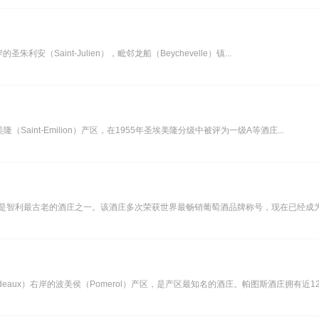
的圣朱利安（Saint-Julien），毗邻龙船（Beychevelle）镇...
美隆（Saint-Emilion）产区，在1955年圣埃美隆分级中被评为一级A等酒庄...
同时也是智利最古老的酒庄之一。该酒庄多次荣获世界最畅销葡萄酒品牌称号，现在已经成为
eaux）右岸的波美侯（Pomerol）产区，是产区最知名的酒庄。帕图斯酒庄拥有近12公