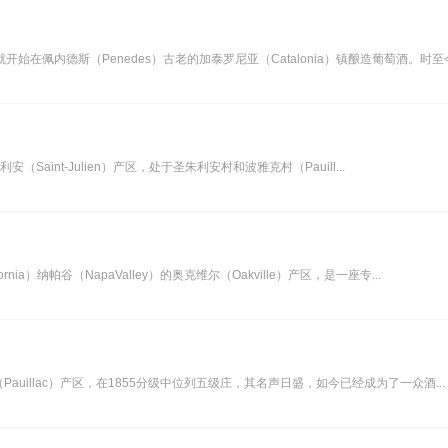
开始在佩内德斯（Penedes）古老的加泰罗尼亚（Catalonia）镇酿造葡萄酒。时至今.
朱利安（Saint-Julien）产区，处于圣朱利安村和波雅克村（Pauill...
nia）纳帕谷（NapaValley）的奥克维尔（Oakville）产区，是一座专...
克（Pauillac）产区，在1855分级中位列五级庄，其名声日盛，如今已经成为了一众酒...