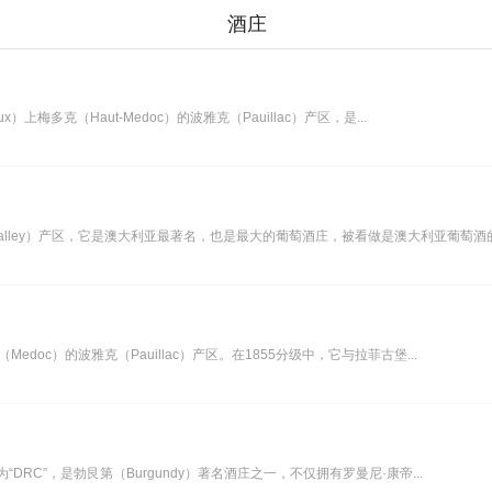
酒庄
aux）上梅多克（Haut-Medoc）的波雅克（Pauillac）产区，是...
a Valley）产区，它是澳大利亚最著名，也是最大的葡萄酒庄，被看做是澳大利亚葡萄酒的象
多克（Medoc）的波雅克（Pauillac）产区。在1855分级中，它与拉菲古堡...
被简称为“DRC”，是勃艮第（Burgundy）著名酒庄之一，不仅拥有罗曼尼·康帝...