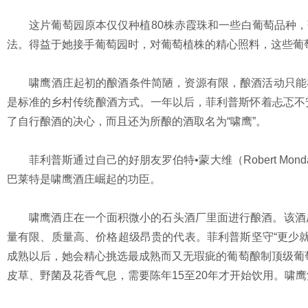
这片葡萄园原本仅仅种植80株赤霞珠和一些白葡萄品种，
法。得益于她接手葡萄园时，对葡萄植株的精心照料，这些葡萄
啸鹰酒庄起初的酿酒条件简陋，资源有限，酿酒活动只能在
是标准的乡村传统酿酒方式。一年以后，菲利普斯怀着忐忑不
了自行酿酒的决心，而且还为所酿的酒取名为“啸鹰”。
菲利普斯通过自己的好朋友罗伯特•蒙大维（Robert Mond
巴莱特是啸鹰酒庄崛起的功臣。
啸鹰酒庄在一个面积微小的石头酒厂里面进行酿酒。该酒厂位
量有限、质量高、价格超级昂贵的代表。菲利普斯坚守“更少就
成熟以后，她会精心挑选最成熟而又无瑕疵的葡萄酿制顶级葡
皮草、野菌及花香气息，需要陈年15至20年才开始饮用。啸