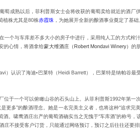
葡萄成熟以后，菲利普斯女士会将收获的葡萄卖给就近的酒厂供
植株尤其是80株
赤霞珠
，为她展开全新的酿酒事业奠定了基础
一个与车库差不多大小的房子中进行，采用纯人工的方式榨汁
安的心情，将酒拿给
蒙大维酒庄（Robert Mondavi Winery）
的
avi）认识了海迪•巴莱特（Heidi Barrett），巴莱特是
于一个可以俯瞰山谷的石头山上。从菲利普斯1992年第一
是更多”的酿酒理念。她是一名完美主义者，也将这种“追求完美
萄酒。啸鹰酒庄出产的葡萄酒确实当之无愧于“车库酒”的称号，
鹰酒庄不接受客户订货，只能通过网络预订，预订之后往往还要