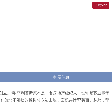
下载APP
扩展信息
hillips）创立。简•菲利普斯原本是一名房地产经纪人，也许是职业赋予
ap）偏北不远处的橡树村东边山坡，面积共计57英亩。从此，菲