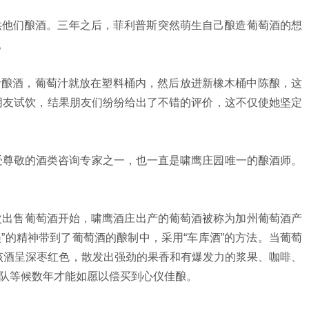
他们酿酒。三年之后，菲利普斯突然萌生自己酿造葡萄酒的想
。
酿酒，葡萄汁就放在塑料桶内，然后放进新橡木桶中陈酿，这
朋友试饮，结果朋友们纷纷给出了不错的评价，这不仅使她坚定
纳帕谷最受尊敬的酒类咨询专家之一，也一直是啸鹰庄园唯一的酿酒师。
次出售葡萄酒开始，啸鹰酒庄出产的葡萄酒被称为加州葡萄酒产
”的精神带到了葡萄酒的酿制中，采用“车库酒”的方法。当葡萄
该酒呈深枣红色，散发出强劲的果香和有爆发力的浆果、咖啡、
排队等候数年才能如愿以偿买到心仪佳酿。