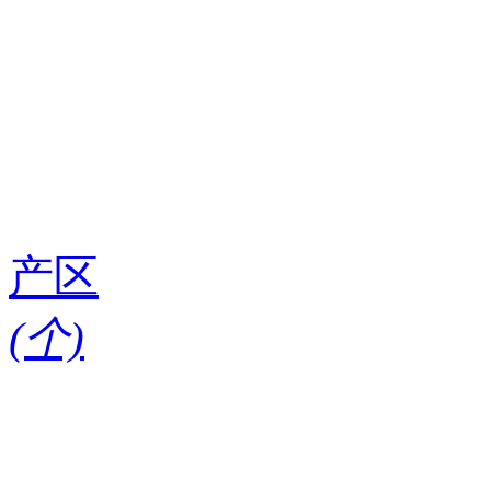
产区
(
个)