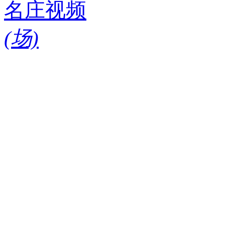
名庄视频
(
场)