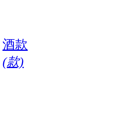
酒款
(
款)