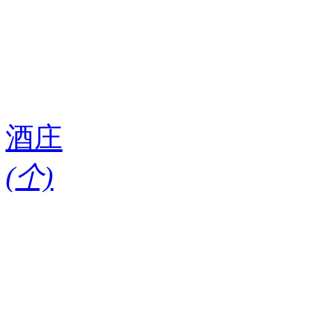
酒庄
(
个)