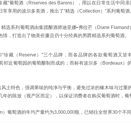
萄酒（Rrserves des Barons），用以在日常生活
用的波尔多美酒，推出了“精选（Collection）”系列葡萄酒
othschild）精选系列葡萄酒由集团酿酒师迪亚娜•弗拉芒（Diane 
热情，打造出了物美价廉且仍十分经典的男爵精选系列葡萄酒。
）”和“珍藏（Reserve）”三个品牌，而各品牌的各款葡萄酒
其邻近葡萄园的葡萄酿制而成的；而标有波尔多（Bordeau
风土特色，强调果味的纯净与平衡，避免过浓的橡木味与过重
几年的陈放（视产区而定），以保证消费者在购买葡萄酒时，葡
on）葡萄酒的年均产量约为3,000,000瓶，已销往全世界30个不