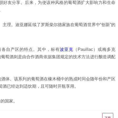
中同亲朋好友分享。后来，为使该种风格的葡萄酒扩大影响力和生命
。
Flamand）主理。迪亚娜延续了罗斯柴尔德家族在葡萄酒世界中“创新”的
又皆有各自产区的特点。其中，标有
波亚克
（Pauillac）或梅多克
x）的葡萄酒则是由合作酒商依据集团规定的技术方法进行酿造调配
的酒体。该系列的葡萄酒在橡木桶中的熟成时间会随年份和产区
萄酒已经达到适饮期，且可随时开瓶享用。
同的国家。