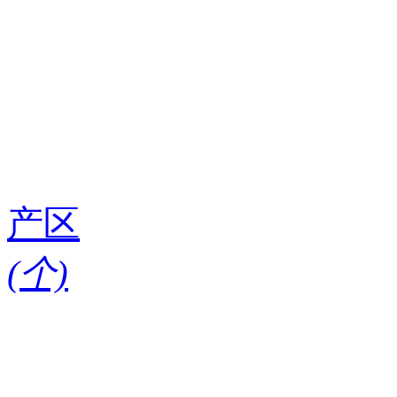
产区
(
个)