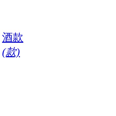
酒款
(
款)