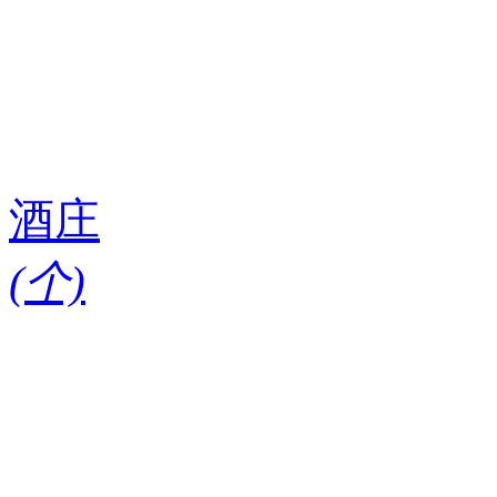
酒庄
(
个)