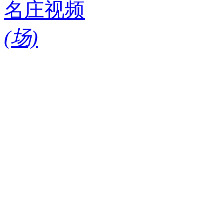
名庄视频
(
场)