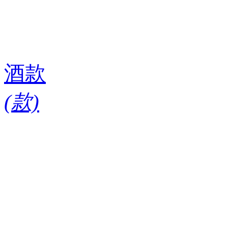
酒款
(
款)