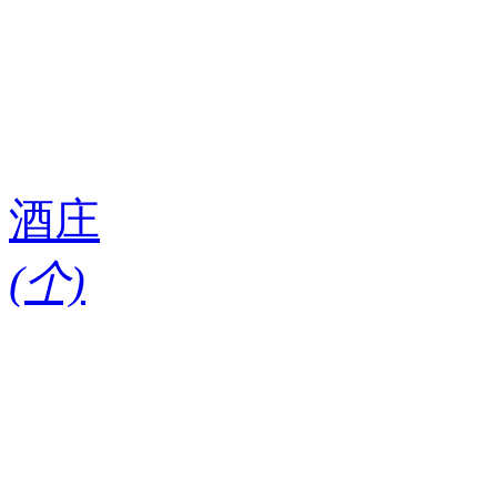
酒庄
(
个)