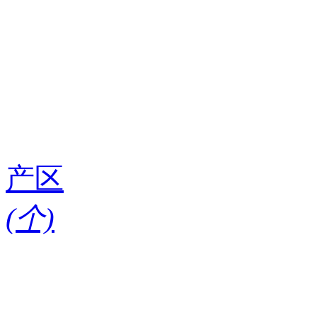
产区
(
个)