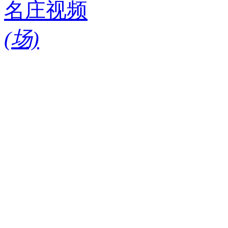
名庄视频
(
场)