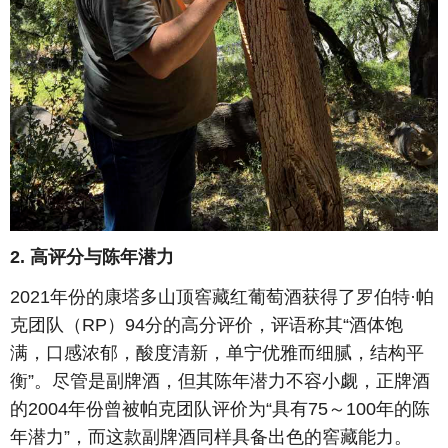
2. 高评分与陈年潜力
2021年份的康塔多山顶窖藏红葡萄酒获得了罗伯特·帕
克团队（RP）94分的高分评价，评语称其“酒体饱
满，口感浓郁，酸度清新，单宁优雅而细腻，结构平
衡”。尽管是副牌酒，但其陈年潜力不容小觑，正牌酒
的2004年份曾被帕克团队评价为“具有75～100年的陈
年潜力”，而这款副牌酒同样具备出色的窖藏能力。