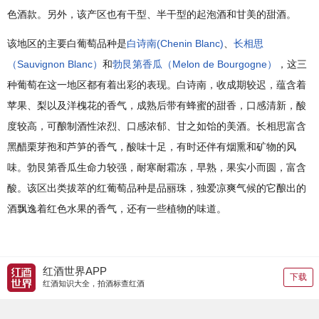
色酒款。另外，该产区也有干型、半干型的起泡酒和甘美的甜酒。
该地区的主要白葡萄品种是
白诗南(Chenin Blanc)
、
长相思
（Sauvignon Blanc）
和
勃艮第香瓜（Melon de Bourgogne）
，这三
种葡萄在这一地区都有着出彩的表现。白诗南，收成期较迟，蕴含着
苹果、梨以及洋槐花的香气，成熟后带有蜂蜜的甜香，口感清新，酸
度较高，可酿制酒性浓烈、口感浓郁、甘之如饴的美酒。长相思富含
黑醋栗芽孢和芦笋的香气，酸味十足，有时还伴有烟熏和矿物的风
味。勃艮第香瓜生命力较强，耐寒耐霜冻，早熟，果实小而圆，富含
酸。该区出类拔萃的红葡萄品种是品丽珠，独爱凉爽气候的它酿出的
酒飘逸着红色水果的香气，还有一些植物的味道。
红酒世界APP
下载
红酒知识大全，拍酒标查红酒