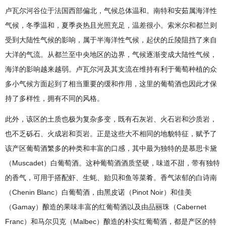
卢瓦尔河谷位于法国西部偏北，气候总体温和。南特和安茹属海洋性
气候，冬季温和，夏季炎热且光照充足，温差很小。索米尔和都兰则
受到大陆性气候的影响，属于半海洋性气候，起伏的丘陵阻挡了来自
大洋的气流。从都兰至中央地区的边界，气候逐渐变成大陆性气候，
海洋的影响越来越弱。卢瓦尔河及其支流在维持有利于葡萄种植的众
多小气候方面起到了相当重要的缓和作用，这里的葡萄酒也因此才保
持了多样性，拥有不同的风格。
此外，该区的土质也极为复杂多变，既有石灰岩、火石岩和沙质岩，
也不乏砾石、火成岩和页岩。正是这些大不相同的地貌特征，赋予了
该产区葡萄酒繁多的种类和丰富的口感，其中最为独特的是慕思卡黛
（Muscadet）白葡萄酒。这种葡萄酒酒质坚硬，味道不甜，带有独特
的香气，可用于搭配虾、生蚝、贻贝和鱼等菜肴。香气浓郁的白诗南
（Chenin Blanc）白葡萄酒，由黑皮诺（Pinot Noir）和佳美
（Gamay）酿造的果味丰富的红葡萄酒以及由品丽珠（Cabernet
Franc）和马尔贝克（Malbec）酿造的朴实红葡萄酒，都是产区的特