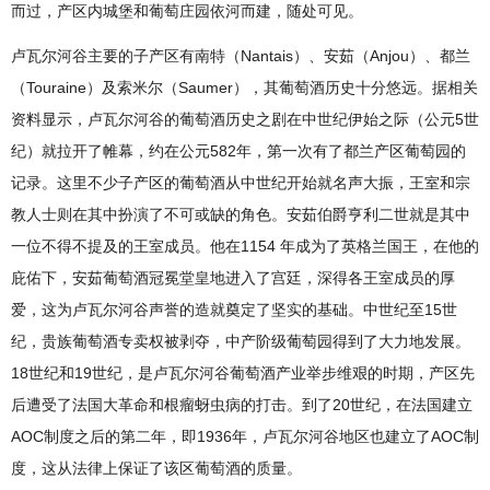
而过，产区内城堡和葡萄庄园依河而建，随处可见。
卢瓦尔河谷主要的子产区有南特（Nantais）、安茹（Anjou）、都兰
（Touraine）及索米尔（Saumer），其葡萄酒历史十分悠远。据相关
资料显示，卢瓦尔河谷的葡萄酒历史之剧在中世纪伊始之际（公元5世
纪）就拉开了帷幕，约在公元582年，第一次有了都兰产区葡萄园的
记录。这里不少子产区的葡萄酒从中世纪开始就名声大振，王室和宗
教人士则在其中扮演了不可或缺的角色。安茹伯爵亨利二世就是其中
一位不得不提及的王室成员。他在1154 年成为了英格兰国王，在他的
庇佑下，安茹葡萄酒冠冕堂皇地进入了宫廷，深得各王室成员的厚
爱，这为卢瓦尔河谷声誉的造就奠定了坚实的基础。中世纪至15世
纪，贵族葡萄酒专卖权被剥夺，中产阶级葡萄园得到了大力地发展。
18世纪和19世纪，是卢瓦尔河谷葡萄酒产业举步维艰的时期，产区先
后遭受了法国大革命和根瘤蚜虫病的打击。到了20世纪，在法国建立
AOC制度之后的第二年，即1936年，卢瓦尔河谷地区也建立了AOC制
度，这从法律上保证了该区葡萄酒的质量。