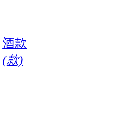
酒款
(
款)