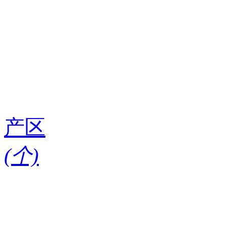
产区
(
个)