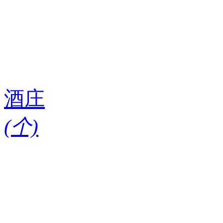
酒庄
(
个)