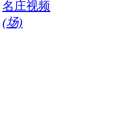
名庄视频
(
场)