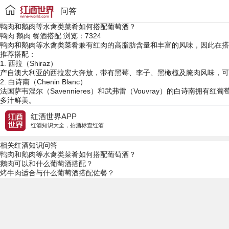
问答
鸭肉和鹅肉等水禽类菜肴如何搭配葡萄酒？
鸭肉
鹅肉
餐酒搭配
浏览：7324
鸭肉和鹅肉等水禽类菜肴兼有红肉的高脂肪含量和丰富的风味，因此在搭
推荐搭配：
1. 西拉（Shiraz）
产自澳大利亚的西拉宏大奔放，带有黑莓、李子、黑橄榄及腌肉风味，可
2. 白诗南（Chenin Blanc）
法国萨韦涅尔（Savennieres）和武弗雷（Vouvray）的白
多汁鲜美。
红酒世界APP
红酒知识大全，拍酒标查红酒
相关红酒知识问答
鸭肉和鹅肉等水禽类菜肴如何搭配葡萄酒？
鹅肉可以和什么葡萄酒搭配？
烤牛肉适合与什么葡萄酒搭配佐餐？