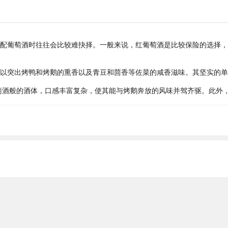
配葡萄酒时往往会比较难抉择。一般来说，红葡萄酒是比较保险的选择，
以突出烤鸭和烤鹅的熏香以及青豆和茴香等佐菜的咸香滋味。其坚实的单
诗南拥有红葡萄酒般的酒体，口感丰富复杂，使其能与烤鹅奔放的风味并驾齐驱