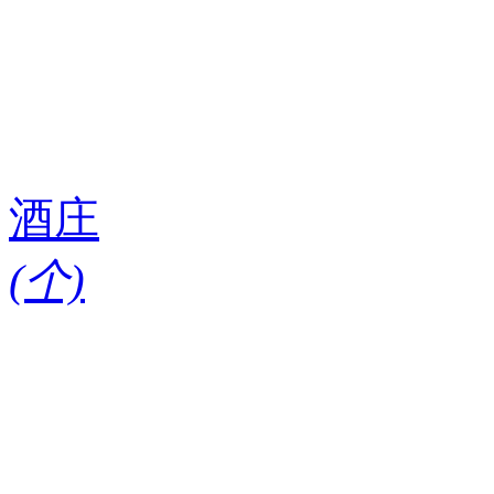
酒庄
(
个)