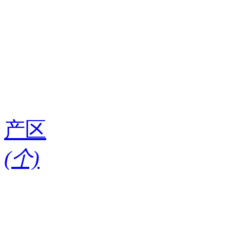
产区
(
个)