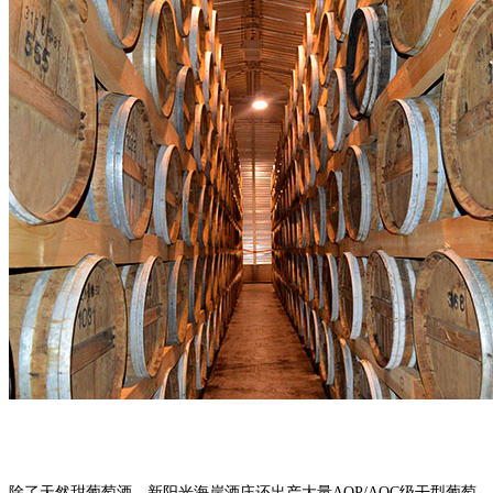
除了天然甜葡萄酒，新阳光海岸酒庄还出产大量AOP/AOC级干型葡萄