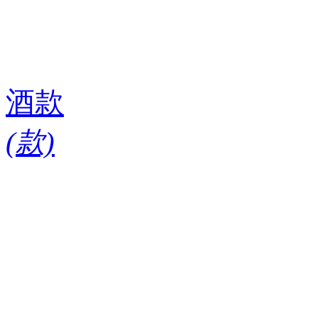
酒款
(
款)