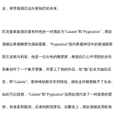
业，将带领酒庄走向更灿烂的未来。
匹克曼家族酒庄最有特色的一对酒款为“Galatée”和“Pygmalion”，两款
酒都以希腊雕塑为酒标图案。“Pygmalion”指代希腊神话中的塞浦路斯
国王皮格马利翁，他是一位出色的雕塑家，根据自己心中理想的女性
形象创作了一个象牙塑像，并爱上了他的作品，给“她”起名为伽拉忒
亚，即“Galatée”。爱神维纳斯非常同情他，便给这件雕塑赋予了生命。
由此可以猜测，“Galatée”和“Pygmalion”这两款酒代表了一种真挚的爱
情，前者柔和圆润，后者则刚强厚实。在酿造上，两款酒都采用歌海