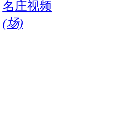
名庄视频
(
场)