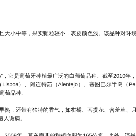
且大小中等，果实颗粒较小，表皮颜色浅。该品种对环
mes”，它是葡萄牙种植最广泛的白葡萄品种。截至2010年
、阿连特茹（Alentejo）、塞图巴尔半岛（Peninsul
定葡萄品种。
早熟，还带有独特的香气，如柑橘、菩提花、含羞草、
遭人诟病。
09年，其在南非的种植面积为165公顷。此外，该品种在