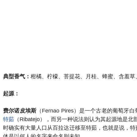
典型香气：
柑橘、柠檬、菩提花、月桂、蜂蜜、含羞草
起源：
费尔诺皮埃斯
（Fernao Pires）是一个古老的
特茹
（Ribatejo），而另一种说法则认为其起源地是
时确实有大量人口从百拉达迁移至特茹，也就是说，特茹的
体是以何人的名字来命名则未知。