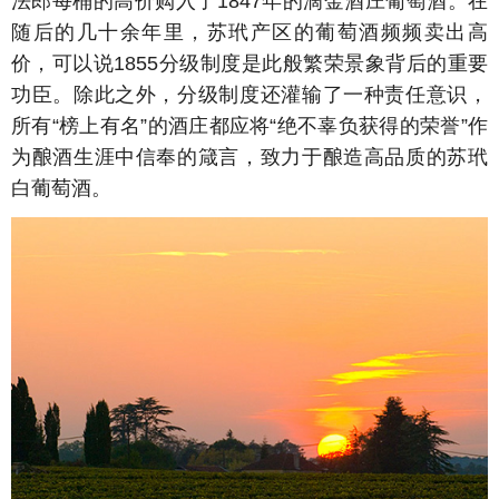
法郎每桶的高价购入了1847年的滴金酒庄葡萄酒。在
随后的几十余年里，苏玳产区的葡萄酒频频卖出高
价，可以说1855分级制度是此般繁荣景象背后的重要
功臣。除此之外，分级制度还灌输了一种责任意识，
所有“榜上有名”的酒庄都应将“绝不辜负获得的荣誉”作
为酿酒生涯中信奉的箴言，致力于酿造高品质的苏玳
白葡萄酒。