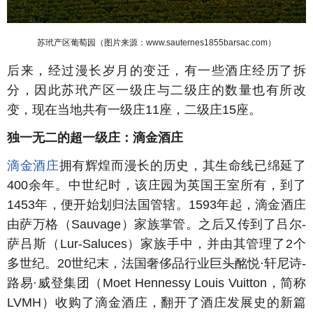
苏玳产区葡萄园（图片来源：www.sauternes1855barsac.com
）
后来，经过漫长岁月的变迁，有一些酒庄经历了拆
分，因此苏玳产区一级庄与二级庄的数量也有所改
变，现在当地共有一级庄11座，二级庄15座。
独一无二的超一级庄：滴金酒庄
滴金酒庄
拥有辉煌而漫长的历史，其生命线已绵延了
400余年。中世纪时，该庄园为英国王室所有，到了
1453年，便开始划归法国管辖。1593年起，滴金酒庄
由萨万格（Sauvage）家族掌管。之后又传到了吕尔-
萨吕斯（Lur-Saluces）家族手中，并由其管理了2个
多世纪。20世纪末，法国奢侈品行业巨头酩悦·轩尼诗-
路易·威登集团（Moet Hennessy Louis Vuitton，简称
LVMH）收购了滴金酒庄，翻开了酒庄发展史的新篇