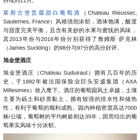
持续到11月。
莱斯古堡贵腐甜白葡萄酒
（Chateau Rieussec,
Sauternes, France）风格强劲浓郁，酒体饱满，酸度
与甜度完美平衡，且含有美妙的水果与蜜饯的风味，
其2013年份与2016年份分别获得了詹姆斯·萨克林
（James Suckling）的98分与97分的高分好评。
旭金堡酒庄
旭金堡酒庄（Chateau Suduiraut）拥有几百年的历
史，于1992年被法国保险业巨头安盛集团（AXA
Millesimes）收入麾下。酒庄的葡萄园风土卓越，土壤
主要为砾土和砂质黏土，拥有较强的排水性和储热
性，有利于葡萄的顺利成熟。园内种植密度高达7000
株/公顷，葡萄树的平均树龄则达35年，因而结出的葡
萄果实风味十分浓郁。