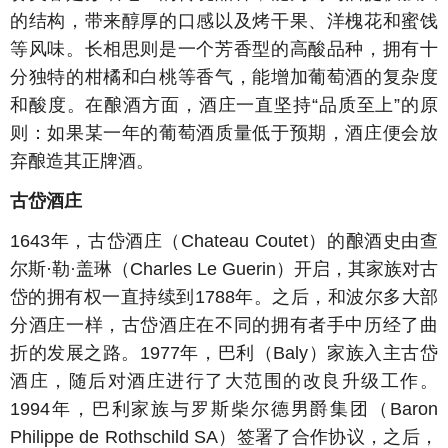
的结构，带来醇厚的口感以及烤干果、洋槐花和蜜饯
等风味。长相思则是一个芳香型的高酸品种，拥有十
分独特的柑橘和白桃等香气，能增加葡萄酒的复杂度
和酸度。在酿酒方面，酒庄一直坚持“品质至上”的原
则：如果某一年的葡萄酒质量低于预期，酒庄便会放
弃酿造其正牌酒。
古岱酒庄
1643年，古岱酒庄（Chateau Coutet）的酿酒史由
查
尔斯·勒·盖琳（Charles Le Guerin）开启
，其家族对古
岱的拥有权一直持续到1788年。之后，和波尔多大部
分酒庄一样，古岱酒庄在不同的拥有者手中历经了曲
折的发展之路。1977年，巴利（Baly）家族入主古岱
酒庄，随后对酒庄进行了大范围的改良升级工作。
1994年，巴利家族与罗斯柴尔德男爵集团（Baron
Philippe de Rothschild SA）签署了合作协议，之后，