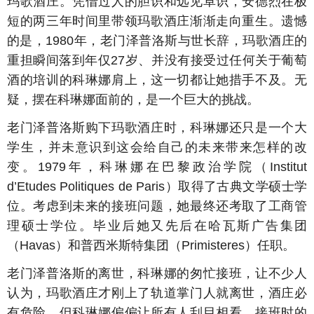
玛歌酒庄。凭借过人的胆识和远见卓识，安德烈在极
短的两三年时间里带领玛歌酒庄渐渐走向重生。遗憾
的是，1980年，老门泽普洛斯与世长辞，玛歌酒庄的
重担瞬间落到年仅27岁、并没有接受过任何关于葡萄
酒的培训的科琳娜肩上，这一切都让她措手不及。无
疑，摆在科琳娜面前的，是一个巨大的挑战。
老门泽普洛斯购下玛歌酒庄时，科琳娜还只是一个大
学生，并未意识到这会给自己的未来带来怎样的改
变。1979年，科琳娜在巴黎政治学院（Institut
d’Etudes Politiques de Paris）取得了古典文学硕士学
位。考虑到未来的接班问题，她最终还考取了工商管
理硕士学位。毕业后她又先后在哈瓦斯广告集团
（Havas）和普西米斯特集团（Primisteres）任职。
老门泽普洛斯的离世，科琳娜的匆忙接班，让不少人
认为，玛歌酒庄才刚上了轨道掌门人就离世，酒庄必
有危险，但科琳娜偏偏让所有人刮目相看。接班时的