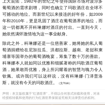
上天庇佑，1982年的世纪之年使得国际市场对波尔多
葡萄酒的需求剧增，同时也确立了玛歌酒庄在全球不
可撼动的地位。而新世纪以来接连的好年份，如2009
年和2010年，更是巩固了酒庄在葡萄酒界的地位，而
这一切都离不开科琳娜对酒庄的付出。一直到今天，
她依然满怀激情地为这一事业献身。
除此之外，科琳娜还是一位慈善家，她将她的私人葡
萄酒捐赠给在尼加拉瓜、洪都拉斯、越南、老挝和柬
埔寨等国举办的葡萄酒晚宴，筹集了数十万的善款。
科琳娜本人就如同以优雅和细腻著称的玛歌酒庄葡萄
酒，她果敢而优雅，身上所闪耀着的智慧与魄力令人
钦佩。或许我们可以这样说，没有科琳娜·门泽普洛
斯，就没有今天的玛歌酒庄。
（文/Yuki）
声明：本文版权属于“红酒世界”，不得以任何形式转载和使用，对未
经授权转载和使用的行为红酒世界保留追究相关法律责任的权利。