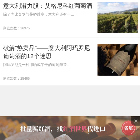
意大利潜力股：艾格尼科红葡萄酒
除了内比奥罗与桑娇维塞，意大利还有一…
浏览次数：26975
破解“热卖品”——意大利阿玛罗尼
葡萄酒的12个迷思
阿玛罗尼是一种用晒成半干的葡萄酿造…
浏览次数：25466