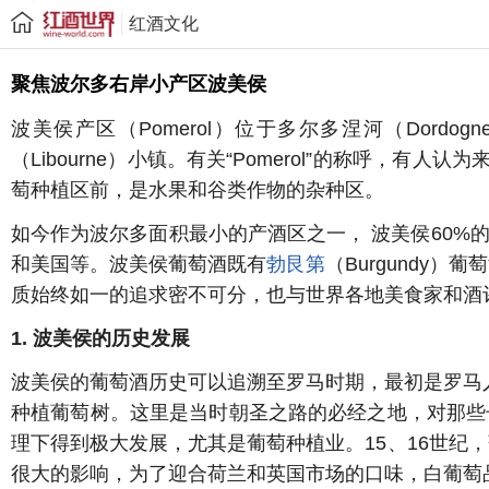
红酒文化
聚焦波尔多右岸小产区波美侯
波美侯产区（Pomerol）位于多尔多涅河（Dordog
（Libourne）小镇。有关“Pomerol”的称呼，有
萄种植区前，是水果和谷类作物的杂种区。
如今作为波尔多面积最小的产酒区之一， 波美侯60
和美国等。波美侯葡萄酒既有
勃艮第
（Burgundy）
质始终如一的追求密不可分，也与世界各地美食家和酒
1. 波美侯的历史发展
波美侯的葡萄酒历史可以追溯至罗马时期，最初是罗马人和耶路撒冷圣
种植葡萄树。这里是当时朝圣之路的必经之地，对那些
理下得到极大发展，尤其是葡萄种植业。15、16世纪
很大的影响，为了迎合荷兰和英国市场的口味，白葡萄