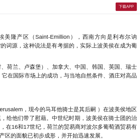
下载APP
隆产区（Saint-Emillion），西南方向是利布尔讷
e（苹果）”的词源，这种说法是有考据的，实际上波美侯在成为葡
时、荷兰、卢森堡）、加拿大、中国、韩国、英国、瑞士
韵味，它在国际市场上的成功，与当地自然条件、酒庄对高品
f Jerusalem，现今的马耳他骑士是其后嗣 ）在波美侯地区
累，给他们带了慰藉。中世纪时期，波美侯在骑士团的治
，在16和17世纪，荷兰的贸易商对波尔多葡萄酒贸易有
侯产区的面貌已初步成形，并开始迅速发展。