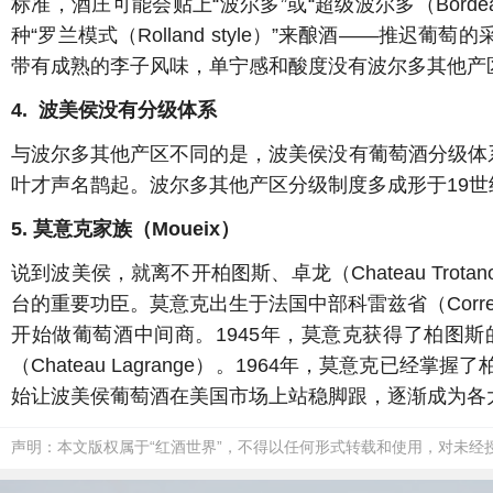
标准，酒庄可能会贴上“波尔多”或“超级波尔多（Bordeau
种“罗兰模式（Rolland style）”来酿酒——
带有成熟的李子风味，单宁感和酸度没有波尔多其他产
4. 波美侯没有分级体系
与波尔多其他产区不同的是，波美侯没有葡萄酒分级体系。19
叶才声名鹊起。波尔多其他产区分级制度多成形于19世
5. 莫意克家族（Moueix）
说到波美侯，就离不开柏图斯、卓龙（Chateau Trota
台的重要功臣。莫意克出生于法国中部科雷兹省（Cor
开始做葡萄酒中间商。1945年，莫意克获得了柏图斯的独家专
（Chateau Lagrange）。1964年，莫意克
始让波美侯葡萄酒在美国市场上站稳脚跟，逐渐成为各
声明：本文版权属于“红酒世界”，不得以任何形式转载和使用，对未