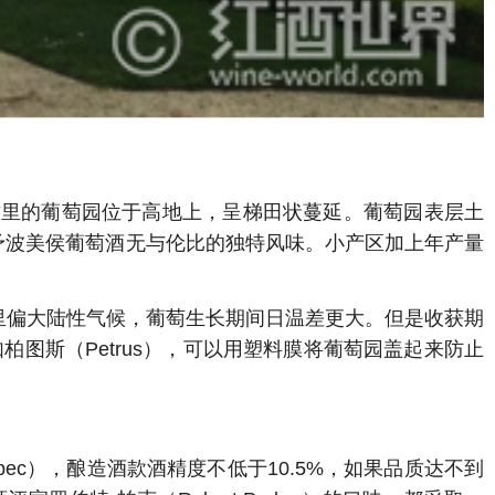
大。这里的葡萄园位于高地上，呈梯田状蔓延。葡萄园表层土
土壤赋予波美侯葡萄酒无与伦比的独特风味。小产区加上年产量
，这里偏大陆性气候，葡萄生长期间日温差更大。但是收获期
图斯（Petrus），可以用塑料膜将葡萄园盖起来防止
（Malbec），酿造酒款酒精度不低于10.5%，如果品质达不到