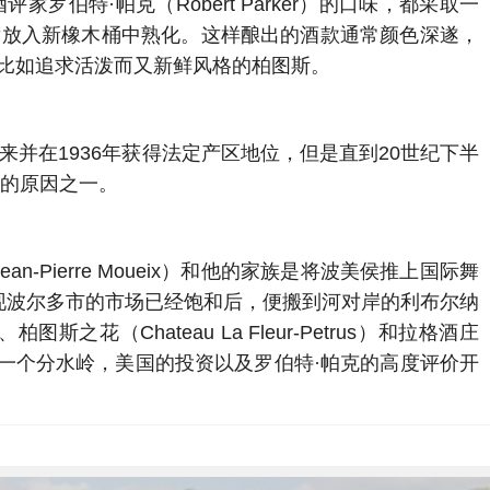
评家罗伯特·帕克（Robert Parker）的口味，都采取一
8周之后放入新橡木桶中熟化。这样酿出的酒款通常颜色深遂，
比如追求活泼而又新鲜风格的柏图斯。
立出来并在1936年获得法定产区地位，但是直到20世纪下半
伍的原因之一。
n-Pierre Moueix）和他的家族是将波美侯推上国际舞
发现波尔多市的市场已经饱和后，便搬到河对岸的利布尔纳
（Chateau La Fleur-Petrus）和拉格酒庄
来说都是一个分水岭，美国的投资以及罗伯特·帕克的高度评价开