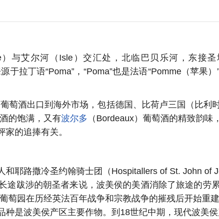
ne）与艾尔河（Isle）交汇处，北临巴贝乐河，东接圣埃美
人认为来源于拉丁语“Poma”，“Poma”也是法语“Pomm
%的葡萄酒出口到海外市场，包括德国、比荷卢三国（比利
葡萄酒的饱满，又有
波尔多
（Bordeaux）葡萄酒的精致
评家的追捧有关。
约翰骑士团（Hospitallers of St. John o
长途跋涉的朝圣者来说，波美侯的美酒消除了旅途的劳
，葡萄园在历经英法百年战争和宗教战争的摧残后开始重建
品种是波美侯产区主要作物。到18世纪中期，现代波美