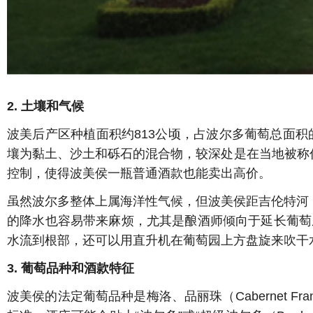
2. 土壤和气候
波美后产区种植面积约813公顷，占波尔多葡萄总面积的
壤为黏土、沙土和砾石的混合物，较深处是在当地被称作“c
控制，使得波美侯一瓶普通酒款也能卖出高价。
虽然波尔多整体上属海洋性气候，但波美侯距吉伦特河（G
的降水也容易带来麻烦，尤其是酿酒师倾向于延长葡萄成
水流到根部，还可以用直升机在葡萄园上方盘旋来吹干
3. 葡萄品种和酒款特征
波美侯的法定葡萄品种是梅洛、品丽珠（Cabernet Fran