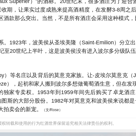
x Superier）”的酒标。20世纪末，很多酒庄为了迎合酒
推迟葡萄的采收期，让果实过度成熟来提高酒精度，在发酵3-
区酒款那么突出。当然，不是所有酒庄会采用这种模式，
23年，波美侯从圣埃美隆（Saint-Emilion）分
纪至20世纪上半叶，这是波美侯没有进入波尔多分级队
noy）等名庄以及背后的莫意克家族。让-皮埃尔莫意克（Jea
reze），起初和家人搬到波尔多想做葡萄酒生意，但在
卖权。1953年到1959年间先后购买了卓龙酒庄、柏图斯之花
已经掌握了柏图斯的大部分股份。1982年对莫意克和波美侯
大拍卖会的新宠。
（文/Rose）
经授权转载和使用的行为红酒世界保留追究相关法律责任的权利。