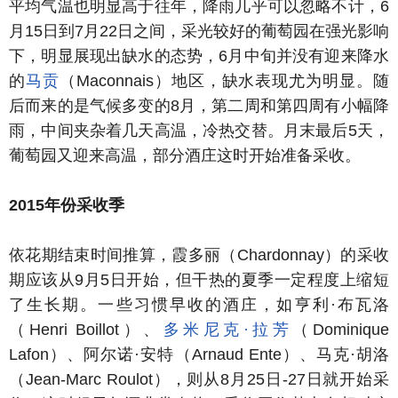
平均气温也明显高于往年，降雨几乎可以忽略不计，6
月15日到7月22日之间，采光较好的葡萄园在强光影响
下，明显展现出缺水的态势，6月中旬并没有迎来降水
的
马贡
（Maconnais）地区，缺水表现尤为明显。随
后而来的是气候多变的8月，第二周和第四周有小幅降
雨，中间夹杂着几天高温，冷热交替。月末最后5天，
葡萄园又迎来高温，部分酒庄这时开始准备采收。
2015年份采收季
依花期结束时间推算，霞多丽（Chardonnay）的采收
期应该从9月5日开始，但干热的夏季一定程度上缩短
了生长期。一些习惯早收的酒庄，如亨利·布瓦洛
（Henri Boillot）、
多米尼克·拉芳
（Dominique
Lafon）、阿尔诺·安特（Arnaud Ente）、马克·胡洛
（Jean-Marc Roulot），则从8月25日-27日就开始采