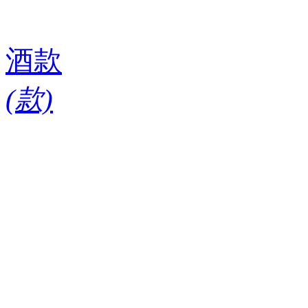
酒款
(
款)