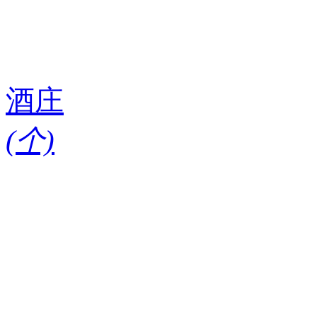
酒庄
(
个)