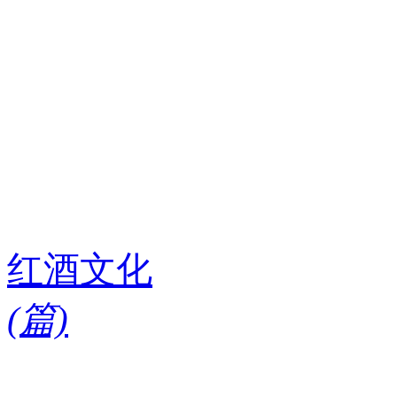
红酒文化
(
篇)