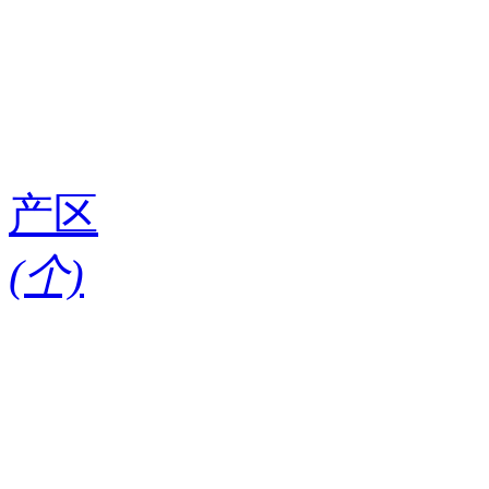
产区
(
个)