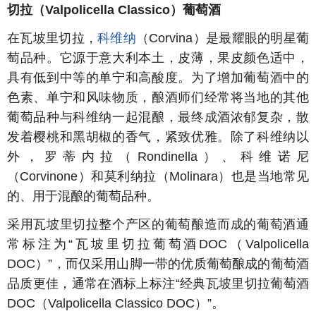
切拉
（Valpolicella Classico）
葡萄酒
在瓦坡里切拉，
科维纳
（Corvina）是最耀眼的明星葡
萄品种。它源于意大利本土，皮薄，果皮颜色适中，
具有低到中等的单宁和高酸度。为了增加葡萄酒中的
色素、单宁和风味物质，酿酒师们经常将当地的其他
葡萄品种与科维纳一起混酿，最终成酒浓郁复杂，散
发着樱桃和黑胡椒的香气，紧致优雅。除了科维纳以
外，罗蒂内拉（Rondinella）、科维诺尼
（Corvinone）和莫利纳拉（Molinara）也是当地常见
的、用于混酿的葡萄品种。
采用瓦坡里切拉整个产区的葡萄酿造而成的葡萄酒通
常标注为“瓦坡里切拉葡萄酒DOC（Valpolicella
DOC）”，而仅采用山脚一带的优质葡萄酿成的葡萄酒
品质更佳，通常在酒标上标注“经典瓦坡里切拉葡萄酒
DOC（Valpolicella Classico DOC）”。