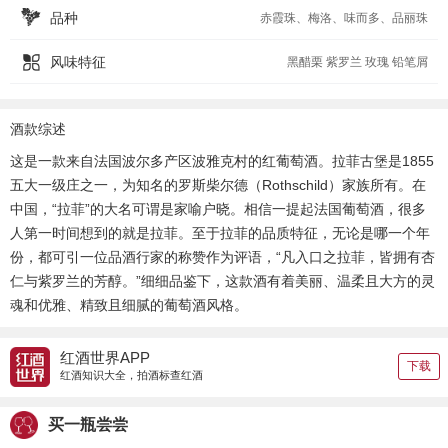
品种
赤霞珠、梅洛、味而多、品丽珠
风味特征
黑醋栗 紫罗兰 玫瑰 铅笔屑
酒款综述
这是一款来自法国波尔多产区波雅克村的红葡萄酒。拉菲古堡是1855
五大一级庄之一，为知名的罗斯柴尔德（Rothschild）家族所有。在
中国，“拉菲”的大名可谓是家喻户晓。相信一提起法国葡萄酒，很多
人第一时间想到的就是拉菲。至于拉菲的品质特征，无论是哪一个年
份，都可引一位品酒行家的称赞作为评语，“凡入口之拉菲，皆拥有杏
仁与紫罗兰的芳醇。”细细品鉴下，这款酒有着美丽、温柔且大方的灵
魂和优雅、精致且细腻的葡萄酒风格。
红酒世界APP
下载
红酒知识大全，拍酒标查红酒
买一瓶尝尝