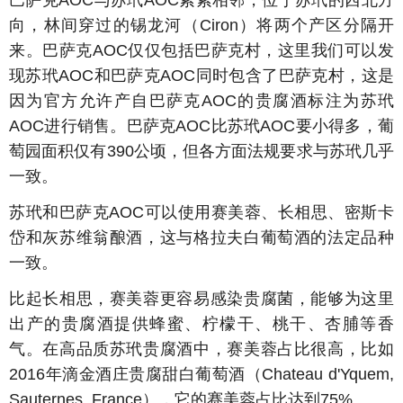
巴萨克AOC与苏玳AOC紧紧相邻，位于苏玳的西北方
向，林间穿过的锡龙河（Ciron）将两个产区分隔开
来。巴萨克AOC仅仅包括巴萨克村，这里我们可以发
现苏玳AOC和巴萨克AOC同时包含了巴萨克村，这是
因为官方允许产自巴萨克AOC的贵腐酒标注为苏玳
AOC进行销售。巴萨克AOC比苏玳AOC要小得多，葡
萄园面积仅有390公顷，但各方面法规要求与苏玳几乎
一致。
苏玳和巴萨克AOC可以使用赛美蓉、长相思、密斯卡
岱和灰苏维翁酿酒，这与格拉夫白葡萄酒的法定品种
一致。
比起长相思，赛美蓉更容易感染贵腐菌，能够为这里
出产的贵腐酒提供蜂蜜、柠檬干、桃干、杏脯等香
气。在高品质苏玳贵腐酒中，赛美蓉占比很高，比如
2016年滴金酒庄贵腐甜白葡萄酒（Chateau d'Yquem,
Sauternes, France），它的赛美蓉占比达到75%。