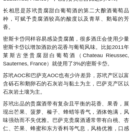
长相思是苏玳贵腐甜白葡萄酒的第二大酿酒葡萄品
种，可赋予贵腐酒较高的酸度以及青草、鹅莓的芳
香。
密斯卡岱同样容易感染贵腐菌，很多酒庄会使用少量
密斯卡岱以增加酒款的花香与葡萄风味。比如2011年
莱斯古堡贵腐甜白葡萄酒（Chateau Rieussec,
Sauternes, France）就使用了3%的密斯卡岱。
苏玳AOC和巴萨克AOC也有少许差异，苏玳产区以富
含砾石和鹅卵石的石灰岩与黏土为主，巴萨克产区以
石灰岩土壤为主。
苏玳出品的贵腐酒带有复杂且平衡的花香、果香，展
现出芒果、菠萝、榛子、蜂蜡等香气，酒体饱满，风
味强劲而不失优雅。巴萨克贵腐酒通常带有白桃、杏
仁、芒果、蜂蜜和东方香料等气息，风格优雅，口感