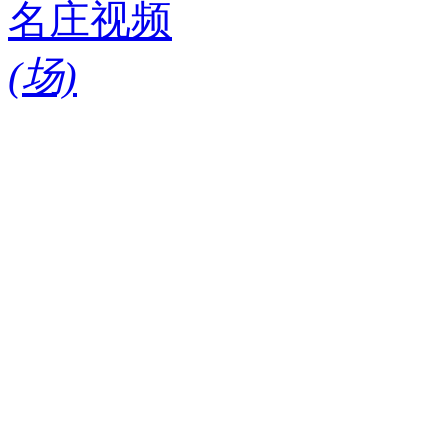
名庄视频
(
场)