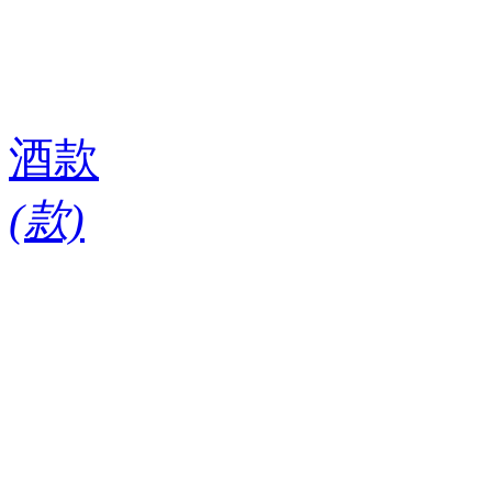
酒款
(
款)