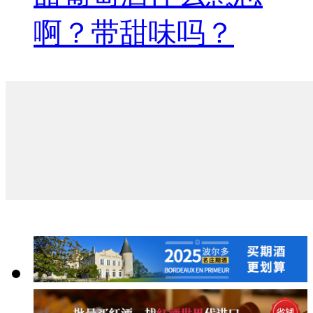
啊？带甜味吗？