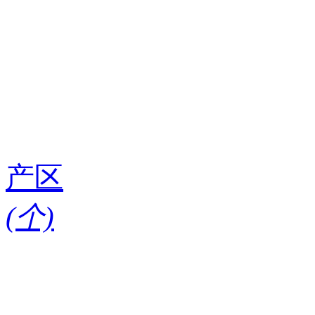
产区
(
个)