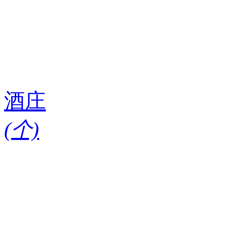
酒庄
(
个)