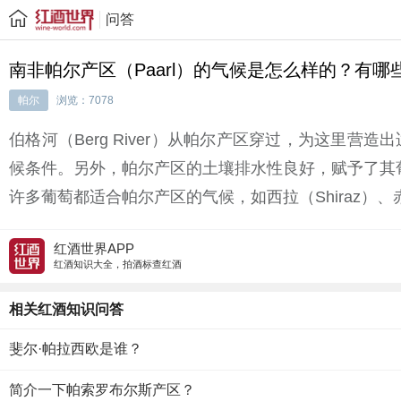
问答
南非帕尔产区（Paarl）的气候是怎么样的？有哪
帕尔
浏览：7078
伯格河（Berg River）从帕尔产区穿过，为这里营
候条件。另外，帕尔产区的土壤排水性良好，赋予了其葡
许多葡萄都适合帕尔产区的气候，如西拉（Shiraz）、赤霞珠（Ca
红酒世界APP
红酒知识大全，拍酒标查红酒
相关红酒知识问答
斐尔·帕拉西欧是谁？
简介一下帕索罗布尔斯产区？