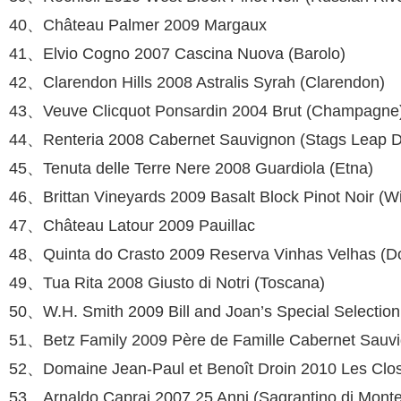
40、Château Palmer 2009 Margaux
41、Elvio Cogno 2007 Cascina Nuova (Baro­lo)
42、Clarendon Hills 2008 Astralis Syrah (Clarendon)
43、Veuve Clicquot Ponsardin 2004 Brut (Champagne
44、Renteria 2008 Cabernet Sauvignon (Stags Leap Dis
45、Tenuta delle Terre Nere 2008 Guardiola (Etna)
46、Brittan Vineyards 2009 Basalt Block Pi­not Noir (Wi
47、Château Latour 2009 Pauillac
48、Quinta do Crasto 2009 Reserva Vinhas Velhas (D
49、Tua Rita 2008 Giusto di Notri (Toscana)
50、W.H. Smith 2009 Bill and Joan’s Special Selection
51、Betz Family 2009 Père de Famille Caber­net Sauvi
52、Domaine Jean-Paul et Benoît Droin 2010 Les Clos
53、Arnaldo Caprai 2007 25 Anni (Sagranti­no di Monte