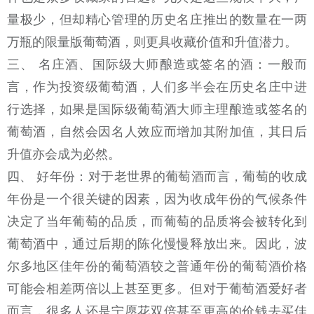
量极少，但却精心管理的历史名庄推出的数量在一两
万瓶的限量版葡萄酒，则更具收藏价值和升值潜力。
三、 名庄酒、国际级大师酿造或签名的酒：一般而
言，作为投资级葡萄酒，人们多半会在历史名庄中进
行选择，如果是国际级葡萄酒大师主理酿造或签名的
葡萄酒，自然会因名人效应而增加其附加值，其日后
升值亦会成为必然。
四、 好年份：对于老世界的葡萄酒而言，葡萄的收成
年份是一个很关键的因素，因为收成年份的气候条件
决定了当年葡萄的品质，而葡萄的品质将会被转化到
葡萄酒中，通过后期的陈化慢慢释放出来。因此，波
尔多地区佳年份的葡萄酒较之普通年份的葡萄酒价格
可能会相差两倍以上甚至更多。但对于葡萄酒爱好者
而言，很多人还是宁愿花双倍甚至更高的价钱去买佳