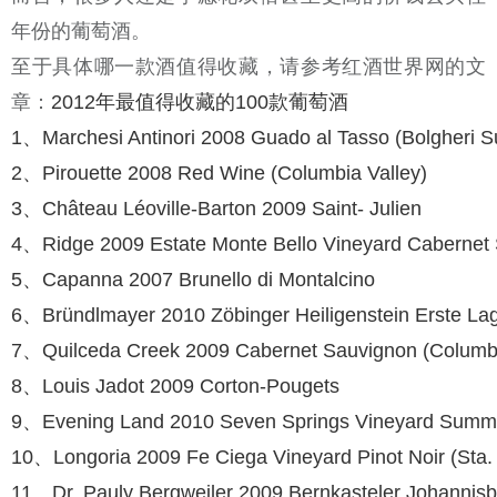
年份的葡萄酒。
至于具体哪一款酒值得收藏，请参考红酒世界网的文
章：
2012年最值得收藏的100款葡萄酒
1、Marchesi Antinori 2008 Guado al Tasso (Bolgheri S
2、Pirouette 2008 Red Wine (Columbia Val­ley)
3、Château Léoville-Barton 2009 Saint- Julien
4、Ridge 2009 Estate Monte Bello Vineyard Cabernet 
5、Capanna 2007 Brunello di Montalcino
6、Bründlmayer 2010 Zöbinger Heiligen­stein Erste La
7、Quilceda Creek 2009 Cabernet Sauvi­gnon (Columbi
8、Louis Jadot 2009 Corton-Pougets
9、Evening Land 2010 Seven Springs Vine­yard Summu
10、Longoria 2009 Fe Ciega Vineyard Pinot Noir (Sta. R
11、Dr. Pauly Bergweiler 2009 Bernkastel­er Johannisb