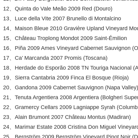
12、Quinta do Vale Meão 2009 Red (Douro)
13、Luce della Vite 2007 Brunello di Mon­talcino
14、Maison Bleue 2010 Gravière Upland Vineyard Mour
15、Château Troplong Mondot 2009 Saint-Émilion
16、Piña 2009 Ames Vine­yard Cabernet Sauvi­gnon (Oa
17、Ca’ Marcanda 2007 Promis (Toscana)
18、Herdade do Esporão 2008 TN Touriga Nacional (A
19、Sierra Cantabria 2009 Finca El Bosque (Rioja)
20、Gandona 2009 Cabernet Sauvignon (Napa Valley
21、Tenuta Argentiera 2008 Argentiera (Bol­gheri Super
22、Gramercy Cellars 2009 Lagniappe Syr­ah (Columbi
23、Alain Brumont 2007 Château Montus (Madiran)
24、Marimar Estate 2008 Cristina Don Miguel Vineyard P
25、Bergström 2009 Bergström Vineyard Pi­not Noir (D