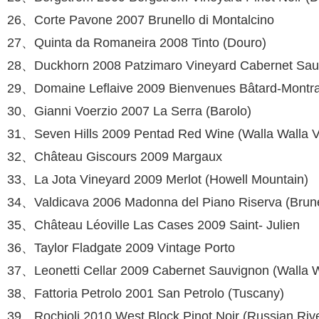
26、Corte Pavone 2007 Brunello di Montalci­no
27、Quinta da Romaneira 2008 Tinto (Douro)
28、Duckhorn 2008 Patzimaro Vineyard Cab­ernet Sauv
29、Domaine Leflaive 2009 Bienvenues Bâ­tard-Montr
30、Gianni Voerzio 2007 La Serra (Barolo)
31、Seven Hills 2009 Pentad Red Wine (Walla Walla V
32、Château Giscours 2009 Margaux
33、La Jota Vineyard 2009 Merlot (Howell Mountain)
34、Valdicava 2006 Madonna del Piano Riser­va (Brunel
35、Château Léoville Las Cases 2009 Saint- Julien
36、Taylor Fladgate 2009 Vintage Porto
37、Leonetti Cellar 2009 Cabernet Sauvignon (Walla W
38、Fattoria Petrolo 2001 San Petrolo (Tusca­ny)
39、Rochioli 2010 West Block Pinot Noir (Russian Rive