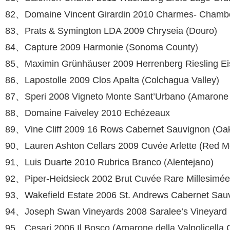
82、Domaine Vincent Girardin 2010 Charmes- Chambe
83、Prats & Symington LDA 2009 Chryseia (Douro)
84、Capture 2009 Harmonie (Sonoma Coun­ty)
85、Maximin Grünhäuser 2009 Herrenberg Riesling Ei
86、Lapostolle 2009 Clos Apalta (Colchagua Valley)
87、Speri 2008 Vigneto Monte Sant’Urbano (Amarone de
88、Domaine Faiveley 2010 Echézeaux
89、Vine Cliff 2009 16 Rows Cabernet Sau­vignon (Oakv
90、Lauren Ashton Cellars 2009 Cuvée Ar­lette (Red M
91、Luis Duarte 2010 Rubrica Branco (Alen­tejano)
92、Piper-Heidsieck 2002 Brut Cuvée Rare Millesimé
93、Wakefield Estate 2006 St. Andrews Cab­ernet Sauv
94、Joseph Swan Vineyards 2008 Saralee’s Vineyard Pin
95、Cesari 2006 Il Bosco (Amarone della Val­policella 