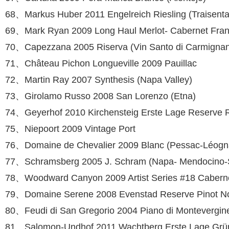
68、Markus Huber 2011 Engelreich Riesling (Traisenta
69、Mark Ryan 2009 Long Haul Merlot- Cabernet Franc
70、Capezzana 2005 Riserva (Vin Santo di Carmigna
71、Château Pichon Longueville 2009 Pauil­lac
72、Martin Ray 2007 Synthesis (Napa Valley)
73、Girolamo Russo 2008 San Lorenzo (Etna)
74、Geyerhof 2010 Kirchensteig Erste Lage Reserve Ri
75、Niepoort 2009 Vintage Port
76、Domaine de Chevalier 2009 Blanc (Pes­sac-Léogn
77、Schramsberg 2005 J. Schram (Napa- Mendocino-
78、Woodward Canyon 2009 Artist Series #18 Caberne
79、Domaine Serene 2008 Evenstad Reserve Pinot Noir
80、Feudi di San Gregorio 2004 Piano di Montevergine
81、Salomon-Undhof 2011 Wachtberg Erste Lage Grüner