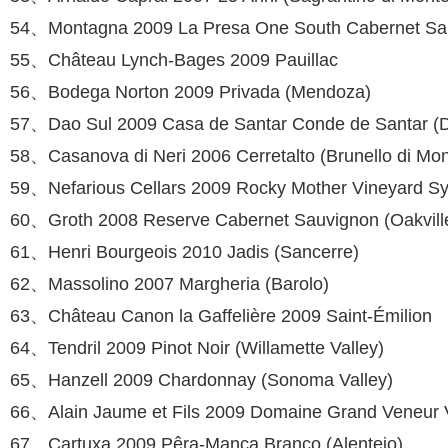
54、Montagna 2009 La Presa One South Cab­ernet Sau
55、Château Lynch-Bages 2009 Pauillac
56、Bodega Norton 2009 Privada (Mendoza)
57、Dao Sul 2009 Casa de Santar Conde de Santar (
58、Casanova di Neri 2006 Cerretalto (Brunello di Mon
59、Nefarious Cellars 2009 Rocky Mother Vineyard Sy
60、Groth 2008 Reserve Cabernet Sauvignon (Oakvill
61、Henri Bourgeois 2010 Jadis (Sancerre)
62、Massolino 2007 Margheria (Barolo)
63、Château Canon la Gaffelière 2009 Saint-Émilion
64、Tendril 2009 Pinot Noir (Willamette Val­ley)
65、Hanzell 2009 Chardonnay (Sonoma Val­ley)
66、Alain Jaume et Fils 2009 Domaine Grand Veneur V
67、Cartuxa 2009 Pêra-Manca Branco (Alen­tejo)