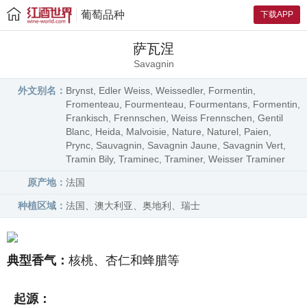
葡萄品种
下载APP
萨瓦涅
Savagnin
外文别名：
Brynst, Edler Weiss, Weissedler, Formentin,
Fromenteau, Fourmenteau, Fourmentans, Formentin,
Frankisch, Frennschen, Weiss Frennschen, Gentil
Blanc, Heida, Malvoisie, Nature, Naturel, Paien,
Prync, Sauvagnin, Savagnin Jaune, Savagnin Vert,
Tramin Bily, Traminec, Traminer, Weisser Traminer
原产地：
法国
种植区域：
法国、澳大利亚、奥地利、瑞士
典型香气：
核桃、杏仁和蜂腊等
起源：