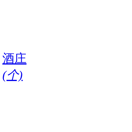
酒庄
(
个)