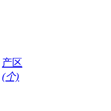
产区
(
个)