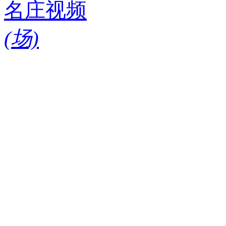
名庄视频
(
场)