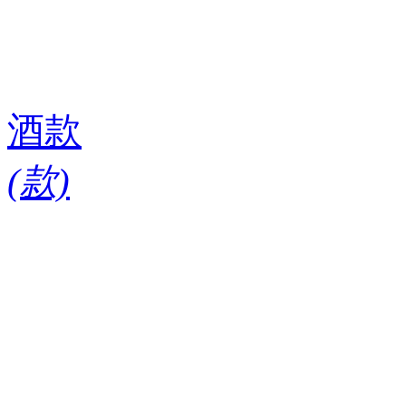
酒款
(
款)