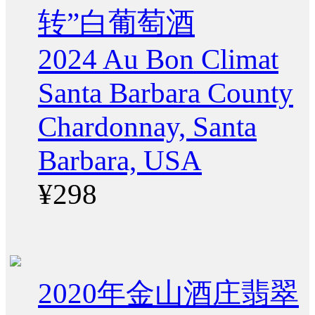
转”白葡萄酒
2024 Au Bon Climat
Santa Barbara County
Chardonnay, Santa
Barbara, USA
¥298
2020年金山酒庄翡翠