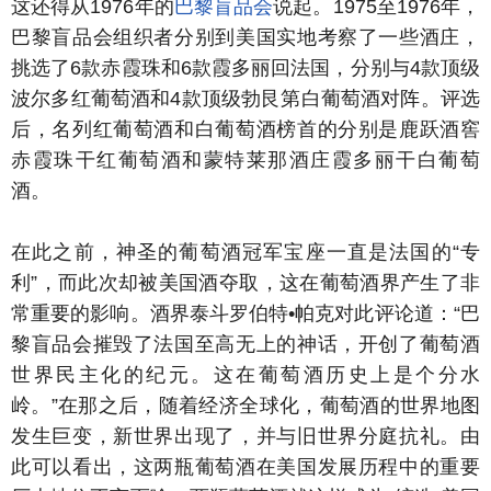
这还得从1976年的
巴黎盲品会
说起。1975至1976年，
巴黎盲品会组织者分别到美国实地考察了一些酒庄，
挑选了6款赤霞珠和6款霞多丽回法国，分别与4款顶级
波尔多红葡萄酒和4款顶级勃艮第白葡萄酒对阵。评选
后，名列红葡萄酒和白葡萄酒榜首的分别是鹿跃酒窖
赤霞珠干红葡萄酒和蒙特莱那酒庄霞多丽干白葡萄
酒。
在此之前，神圣的葡萄酒冠军宝座一直是法国的“专
利”，而此次却被美国酒夺取，这在葡萄酒界产生了非
常重要的影响。酒界泰斗罗伯特•帕克对此评论道：“巴
黎盲品会摧毁了法国至高无上的神话，开创了葡萄酒
世界民主化的纪元。这在葡萄酒历史上是个分水
岭。”在那之后，随着经济全球化，葡萄酒的世界地图
发生巨变，新世界出现了，并与旧世界分庭抗礼。由
此可以看出，这两瓶葡萄酒在美国发展历程中的重要