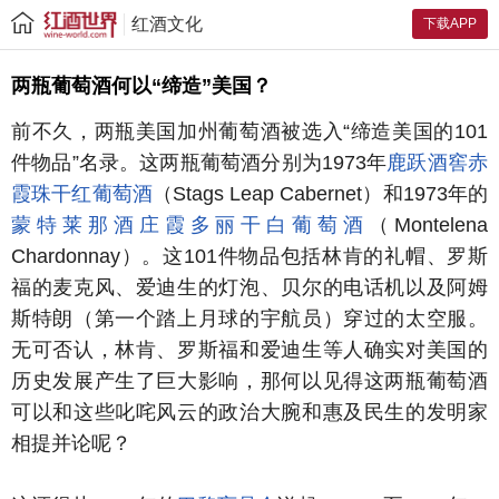
红酒文化
下载APP
两瓶葡萄酒何以“缔造”美国？
前不久，两瓶美国加州葡萄酒被选入“缔造美国的101
件物品”名录。这两瓶葡萄酒分别为1973年
鹿跃酒窖赤
霞珠干红葡萄酒
（Stags Leap Cabernet）和1973年的
蒙特莱那酒庄霞多丽干白葡萄酒
（Montelena
Chardonnay）。这101件物品包括林肯的礼帽、罗斯
福的麦克风、爱迪生的灯泡、贝尔的电话机以及阿姆
斯特朗（第一个踏上月球的宇航员）穿过的太空服。
无可否认，林肯、罗斯福和爱迪生等人确实对美国的
历史发展产生了巨大影响，那何以见得这两瓶葡萄酒
可以和这些叱咤风云的政治大腕和惠及民生的发明家
相提并论呢？