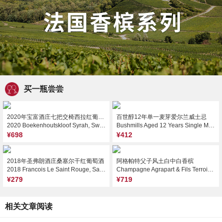
买一瓶尝尝
2020年宝富酒庄七把交椅西拉红葡萄酒
百世醇12年单一麦芽爱尔兰威士忌
2020 Boekenhoutskloof Syrah, Swartland, South Africa
Bushmills Aged 12 Years Single Malt Irish Whiskey, Ireland
¥698
¥412
2018年圣弗朗酒庄桑塞尔干红葡萄酒
阿格帕特父子风土白中白香槟
2018 Francois Le Saint Rouge, Sancerre, France
Champagne Agrapart & Fils Terroirs Blanc de Blancs Grand Cru Extra Brut, Champagne, France
¥279
¥719
相关文章阅读