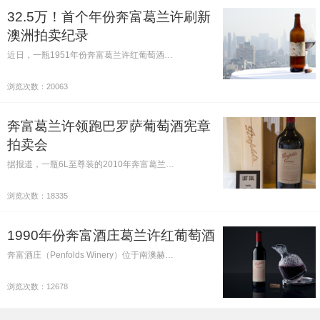
32.5万！首个年份奔富葛兰许刷新
澳洲拍卖纪录
近日，一瓶1951年份奔富葛兰许红葡萄酒…
浏览次数：20063
奔富葛兰许领跑巴罗萨葡萄酒宪章
拍卖会
据报道，一瓶6L至尊装的2010年奔富葛兰…
浏览次数：18335
1990年份奔富酒庄葛兰许红葡萄酒
奔富酒庄（Penfolds Winery）位于南澳赫…
浏览次数：12678