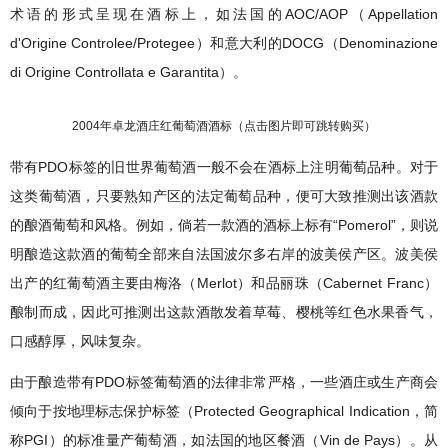
术语的形式呈现在酒标上，如法国的AOC/AOP（Appellation
d'Origine Controlee/Protegee）和意大利的DOCG（Denominazione
di Origine Controllata e Garantita）。
2004年卓龙酒庄红葡萄酒酒标
（点击图片即可跳转购买）
带有PDO标签的旧世界葡萄酒一般不会在酒标上注明葡萄品种。对于
这类葡萄酒，只要熟知产区的法定葡萄品种，便可大致推测出该酒款
的酿酒葡萄和风格。例如，倘若一款酒的酒标上标有“Pomerol”，则说
明酿造这款酒的葡萄全部来自法国波尔多右岸的波美侯产区。波美侯
出产的红葡萄酒主要由梅洛（Merlot）和品丽珠（Cabernet Franc）
酿制而成，因此可推测出这款酒散发着草莓、樱桃等红色水果香气，
口感醇厚，风味复杂。
由于酿造带有PDO标签葡萄酒的法律非常严格，一些酒庄或生产商会
倾向于按
地理标志保护标签（Protected Geographical Indication，简
称PGI）的标准量产葡萄酒，
如法国的地区餐酒（Vin de Pays）。从