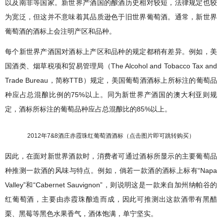
以及南非等国家。新世界产酒国的酿酒历史相对较短，法律规定也较
为宽泛
，但这并不意味着其品质逊色于旧世界葡萄酒
。通常，新世界
葡萄酒的酒标上会注明产区和品种。
每个新世界产酒国对酒标上产区和品种的规定都稍有差异。例如，美
国酒类、烟草税项和贸易管理局（The Alcohol and Tobacco Tax and
Trade Bureau，简称TTB）规定，美国葡萄酒酒标上所标注的葡萄品
种应占总混酿比例的75%以上。同为新世界产酒国的澳大利亚则规
定，酒标所标注的葡萄品种应占总混酿比的85%以上。
2012年7&8酒庄赤霞珠红葡萄酒酒标（点击图片即可跳转购买）
因此，在面对新世界酒款时，消费者可通过酒标所显示的主要葡萄品
种推测一款酒的风味与特点。例如，倘若一款酒的酒标上标有“Napa
Valley”和“Cabernet Sauvignon”，则说明这是一款来自加州纳帕谷的
红葡萄酒，主要由赤霞珠酿造而成，因此可推测出这款酒带有黑醋
栗、黑莓等黑色水果香气，酒体饱满，单宁坚实。