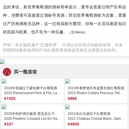
总的来说，新世界葡萄酒的酒标简单直白，通常会直接注明产区和品
种，消费者可直接透过酒标寻美酒；而旧世界葡萄酒较为含蓄，需通
过产区推测相关品种，这一过程虽较为繁琐，但每一次尝试都是知识
的巩固与积累，也不失为一种乐趣。
（文/Alexa）
声明：本文版权属于“红酒世界”，不得以任何形式转载和使用，对未
经授权转载和使用的行为红酒世界保留追究相关法律责任的权利。
买一瓶尝尝
2018年雷穆父子蒙哈榭干白葡萄酒
2023年睿梦酒庄奇迹重生桃红葡萄酒
2018 Remoissenet Pere & Fils, Le Montrachet Grand Cru, France
2023 Realm Cellars Precious Twin Rose, Napa Valley, USA
¥7425
¥880
2020年柯萨酒庄极境-墨贡皮丘干红葡萄酒
2021年白马酒庄干红葡萄酒
2020 Frederic Cossard Les En Hauts, Morgon Cote du Py, France
2021 Chateau Cheval Blanc, Saint-Emilion Grand Cru, France
¥337
¥4905