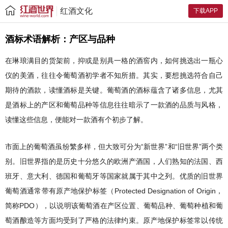
红酒文化
下载APP
酒标术语解析：产区与品种
在琳琅满目的货架前，抑或是别具一格的酒窖内，如何挑选出一瓶心
仪的美酒，往往令葡萄酒初学者不知所措。其实，要想挑选符合自己
期待的酒款，读懂酒标是关键。葡萄酒的酒标蕴含了诸多信息，尤其
是酒标上的产区和葡萄品种等信息往往暗示了一款酒的品质与风格，
读懂这些信息，便能对一款酒有个初步了解。
市面上的葡萄酒虽纷繁多样，但大致可分为“新世界”和“旧世界”两个类
别。旧世界指的是历史十分悠久的欧洲产酒国，人们熟知的法国、西
班牙、意大利、德国和葡萄牙等国家就属于其中之列。优质的旧世界
葡萄酒通常带有原产地保护标签（Protected Designation of Origin，
简称PDO），以说明该葡萄酒在产区位置、葡萄品种、葡萄种植和葡
萄酒酿造等方面均受到了严格的法律约束。原产地保护标签常以传统