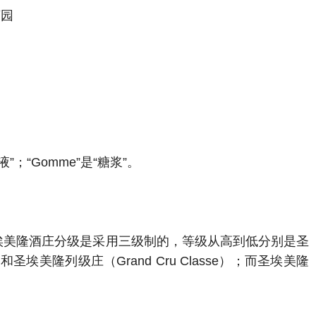
萄园
”；“Gomme”是“糖浆”。
所不同。圣埃美隆酒庄分级是采用三级制的，等级从高到低分别是圣
e B）和圣埃美隆列级庄（Grand Cru Classe）；而圣埃美隆