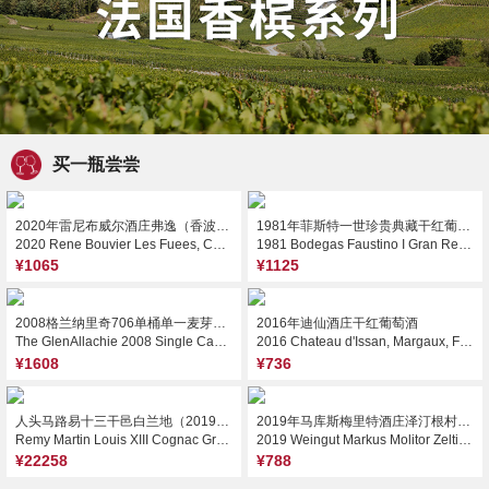
买一瓶尝尝
2020年雷尼布威尔酒庄弗逸（香波-慕西尼一级园）红葡萄酒
1981年菲斯特一世珍贵典藏干红葡萄酒
2020 Rene Bouvier Les Fuees, Chambolle-Musigny Premier Cru, France
1981 Bodegas Faustino I Gran Reserva, Rioja, Spain
¥1065
¥1125
2008格兰纳里奇706单桶单一麦芽威士忌
2016年迪仙酒庄干红葡萄酒
The GlenAllachie 2008 Single Cask Aged 14 Years Single Malt Scotch Whisky, Speyside, UK
2016 Chateau d'Issan, Margaux, France
¥1608
¥736
人头马路易十三干邑白兰地（2019新版）
2019年马库斯梅里特酒庄泽汀根村施洛斯伯格园串选三星雷司令甜白葡萄酒（金盖）
Remy Martin Louis XIII Cognac Grande Champagne, Cognac, France
2019 Weingut Markus Molitor Zeltinger Schlossberg Auslese*** Riesling, Mosel, Germany (Golden Capsule)
¥22258
¥788