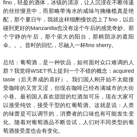
fino，轻盈的酒体，冰镇的清凉，让人沉浸在不断传递
的丝丝惬意中，而那略带海水的咸味与腌橄榄真是绝
配，那个夏日午，我就这样细酌慢饮恋上了fino，以后
碰到更好的Manzanilla也没有这个午后的感觉奇妙。那
个宁静的午后，那个偌大的阳台，那柄阴凉的遮阳
伞。。。昔时的回忆，尽融入一杯fino sherry。
总结：葡萄酒，是一种饮品，如何面对众口难调的人
群？我觉得WSET书上提到一个不错的概念：acquired
taste（后天养成的喜好）。我们国人刚开始不太能接
受咖啡的又苦又涩，但现在咖啡已经布满城市的大街
小巷。最初国人喜欢甜甜的红酒加可乐，现在大家可
以接受纯饮，接受干型的红葡萄酒。这就是说：人类
的味蕾是可以调节的，消费者的口味也有可能发生变
化。随着对葡萄酒品不断尝试，人们对不同类型的葡
萄酒接受度也会有变化。