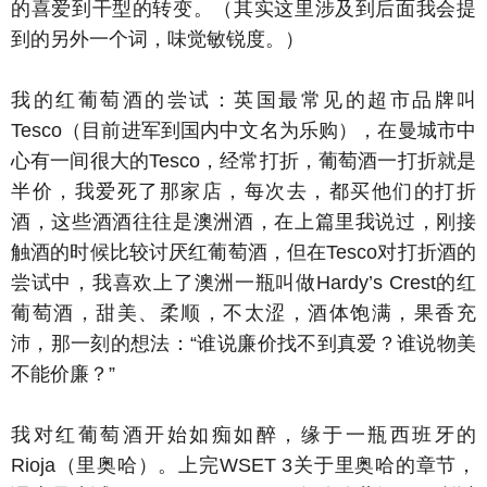
的喜爱到干型的转变。（其实这里涉及到后面我会提
到的另外一个词，味觉敏锐度。）
我的红葡萄酒的尝试：英国最常见的超市品牌叫
Tesco（目前进军到国内中文名为乐购），在曼城市中
心有一间很大的Tesco，经常打折，葡萄酒一打折就是
半价，我爱死了那家店，每次去，都买他们的打折
酒，这些酒酒往往是澳洲酒，在上篇里我说过，刚接
触酒的时候比较讨厌红葡萄酒，但在Tesco对打折酒的
尝试中，我喜欢上了澳洲一瓶叫做Hardy’s Crest的红
葡萄酒，甜美、柔顺，不太涩，酒体饱满，果香充
沛，那一刻的想法：“谁说廉价找不到真爱？谁说物美
不能价廉？”
我对红葡萄酒开始如痴如醉，缘于一瓶西班牙的
Rioja（里奥哈）。上完WSET 3关于里奥哈的章节，