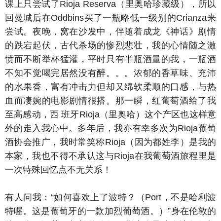
课上只尝试了Rioja Reserva（里奥哈珍藏级），所以
回曼城后在Oddbins买了一瓶略低一级别的Crianza来
尝试。夜晚，窝在沙发中，伴随着成龙《神话》剧情
的跌宕起伏，古代杀场的惨烈悲壮，我的心情随之激
愤而不断举杯猛灌，平时只有半瓶酒量的我，一瓶酒
不知不觉喝完居然没有醉。。。浓郁的香草味、充沛
的水果香，富有冲击力但却又绵软柔顺的口感，与热
血而凄婉的电影剧情很搭。那一瞬，红葡萄酒给了我
至高感动，西 班牙Rioja（里奥哈）这个产区也这样意
外的走入我心中。多年后，我亦有幸多次为Rioja葡萄
酒协会推广，我时常笑称Rioja（因为都姓李）是我的
本家，我也不得不承认这与Rioja在我葡萄酒旅程里是
一次特殊回忆点不无关系！
有人问我：“如何喜欢上了波特？（Port，不是哈利波
特喔。这是葡萄牙的一款加烈葡萄酒。）”身在伦敦的