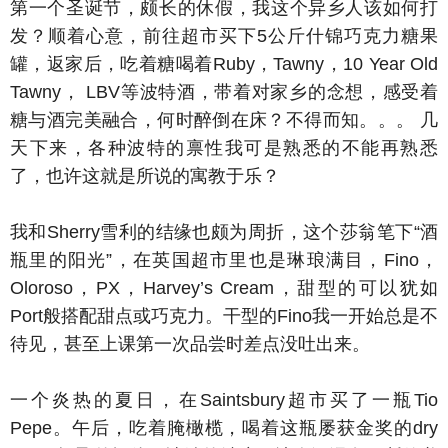
第一个圣诞节，颇长的休假，我这个异乡人该如何打
发？顺着心意，前往超市买下5公斤什锦巧克力糖果
罐，返家后，吃着糖喝着Ruby，Tawny，10 Year Old
Tawny， LBV等波特酒，带着对家乡的念想，感受着
糖与酒完美融合，何时醉倒在床？不得而知。。。 几
天下来，各种波特的禀性我可是熟悉的不能再熟悉
了，也许这就是所说的寓教于乐？
我和Sherry雪利的结缘也颇为周折，这个莎翁笔下“酒
瓶里的阳光”，在英国超市里也是琳琅满目，Fino，
Oloroso，PX，Harvey’s Cream，甜型的可以犹如
Port般搭配甜点或巧克力。干型的Fino我一开始总是不
待见，甚至上课第一次品尝时差点没吐出来。
一个炎热的夏日，在Saintsbury超市买了一瓶Tio
Pepe。午后，吃着腌橄榄，喝着这瓶屡获金奖的dry