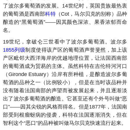
了波尔多葡萄酒的发展。14世纪时，英国贵族最热衷
的葡萄酒是西南部
科特
（Cot，马尔贝克的别称）品种
酿造的“黑葡萄酒”——因其颜色深浓、果香浓郁而命
名。
19世纪，拿破仑三世看中了波尔多葡萄酒。波尔多
1855列级
制度使得该产区的葡萄酒声誉斐然，加上该
产区毗邻大西洋海岸的优越地理位置，让法国西南部
的葡萄酒成为贸易的主体。虽然科特在吉伦特河河口
（Gironde Estuary）沿岸有所种植，是酿造波尔多葡
萄酒的品种之一（比例较小），但是在当时该品种并
没有随着法国南部的声望而被发展起来，并且逐渐淡
出了波尔多葡萄酒的酿造。它甚至还有个外号叫做“恶
口”——因其尖锐的风格而得名。但是1877年，法国南
部受到根瘤蚜病的侵袭，科特在法国逐渐消失，但在
智利这个“恶口”的品种被叫做马尔贝克快速流行起来。