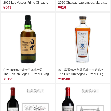
2022 Los Vascos Primo Cinsault, Itata Valley, Chile
2020 Chateau Lascombes, Margaux, France
¥549
¥616
白州18年单一麦芽日本威士忌
格兰塔雷特25年陈酿单一麦芽苏格兰威士忌（2024版）
The Hakushu Aged 18 Years Single Malt Japanese Whisky, Japan
The Glenturret Aged 25 Years Highland Single Malt Scotch Whisky, Highlands, UK (2024 Release)
¥5129
¥16500