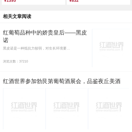
¥1395
¥832
相关文章阅读
红葡萄品种中的娇贵皇后——黑皮
诺
黑皮诺是一种抵抗力较弱，对生长环境要…
浏览次数：37210
红酒世界参加勃艮第葡萄酒展会，品鉴夜丘美酒