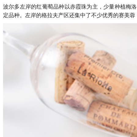
波尔多左岸的
红葡萄品种以赤霞珠为主，少量种植梅洛（
定品种。左岸的格拉夫产区还集中了不少优秀的
赛美蓉（