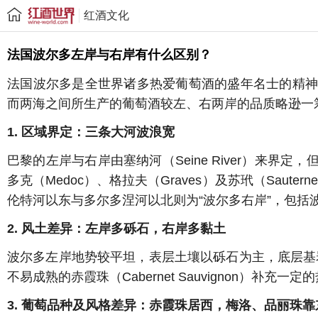
红酒文化
法国波尔多左岸与右岸有什么区别？
法国波尔多是全世界诸多热爱葡萄酒的盛年名士的精神家园，
而
两海之间所生产的葡萄酒较左、右两岸的品质略逊一
1. 区域界定：三条大河波浪宽
巴黎的左岸与右岸由塞纳河（Seine River
）
来界定，但
多克（Medoc）、格拉夫（Graves）及苏玳（Sauter
伦特河
以东与多尔多涅
河
以北则为“波尔多右岸”，包括
2. 风土差异：左岸多砾石，右岸多黏土
波尔多左岸地势较平坦，表层
土壤
以砾石为主，底层
基
不易成熟的赤霞珠
（Cabernet Sauvignon）
补充一定的
3. 葡萄品种及风格差异：赤霞珠居西，梅洛、品丽珠靠