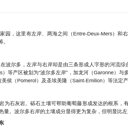
这里有左岸、两海之间（Entre-Deux-Mers）和
筹。
在波尔多，左岸与右岸却是由三条形成人字形的河流综合划
nes）等产区被划为“波尔多左岸”，加龙河（Garonne
）
与多
波美侯
（Pomerol）
及圣埃美隆（Saint-Emilion）等法定
岩
为
石灰岩。砾石土壤可帮助葡萄藤形成发达的根系，
热量。
波尔多
右岸的土壤成分显得更为复杂，但明显比左
东