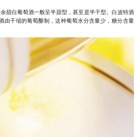
aji），其余甜白葡萄酒一般呈半甜型，甚至是半干型。白波特酒
例如，圣酒由干缩的葡萄酿制，这种葡萄水分含量少，糖分含量