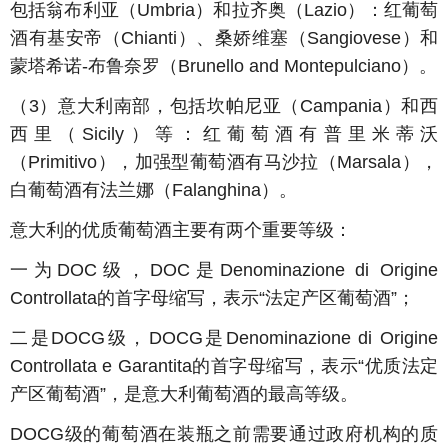
包括翁布利亚（
Umbria
）和拉齐奥（
Lazio
）：红葡萄
酒有基安帝（
Chianti
）、桑娇维塞（
Sangiovese
）和
蒙塔希诺
-
布鲁奈罗（
Brunello and Montepulciano
）。
（
3
）意大利南部，包括坎帕尼亚（
Campania
）和西
西里（
Sicily
）等：红葡萄酒有普里米蒂沃
（
Primitivo
），加强型葡萄酒有马沙拉（
Marsala
），
白葡萄酒有法兰娜（
Falanghina
）。
意大利的优质葡萄酒主要有两个重要等级：
一为
DOC
级，
DOC
是
Denominazione di Origine
Controllata
的首字母缩写，表示“法定产区葡萄酒”；
二是
DOCG
级，
DOCG
是
Denominazione di Origine
Controllata e Garantita
的首字母缩写，表示“优质法定
产区葡萄酒”，是意大利葡萄酒的最高等级。
DOCG
级的葡萄酒在装瓶之前需要通过政府机构的质