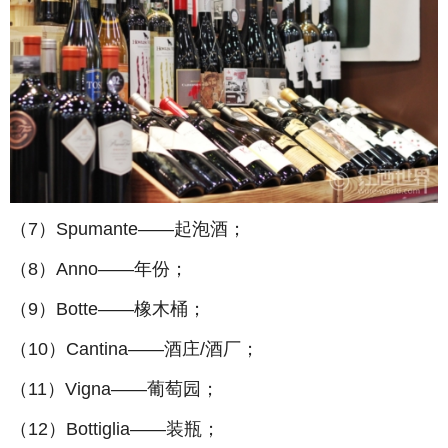
（
7
）
Spumante
——起泡酒；
（
8
）
Anno
——年份；
（
9
）
Botte
——橡木桶；
（
10
）
Cantina
——酒庄
/
酒厂；
（
11
）
Vigna
——葡萄园；
（
12
）
Bottiglia
——装瓶；