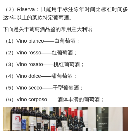
（
2
）
Riserva
：只能用于标注陈年时间比标准时间多
达
2
年以上的某款特定葡萄酒。
下面是关于葡萄酒品鉴的常用意大利语：
（
1
）
Vino bianco
——白葡萄酒；
（
2
）
Vino rosso
——红葡萄酒；
（
3
）
Vino rosato
——桃红葡萄酒；
（
4
）
Vino dolce
——甜葡萄酒；
（
5
）
Vino secco
——干型葡萄酒；
（
6
）
Vino corposo
——酒体丰满的葡萄酒；