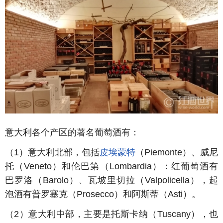
意大利各个产区的著名葡萄酒有：
（
1
）意大利北部，包括
皮埃蒙特
（
Piemonte
）、威尼
托（
Veneto
）和伦巴第（
Lombardia
）：红葡萄酒有
巴罗洛（
Barolo
）、瓦坡里切拉（
Valpolicella
），起
泡酒有普罗塞克（
Prosecco
）和阿斯蒂（
Asti
）。
（
2
）意大利中部，主要是托斯卡纳（
Tuscany
），也