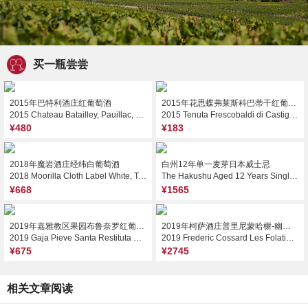
买一瓶尝尝
2015年巴特利酒庄红葡萄酒
2015年花思蝶弗莱斯科巴蒂干红葡萄酒
2015 Chateau Batailley, Pauillac, France
2015 Tenuta Frescobaldi di Castiglioni Toscana IGT, Tuscany, Italy
¥480
¥183
2018年魔岩酒庄经纬白葡萄酒
白州12年单一麦芽日本威士忌
2018 Moorilla Cloth Label White, Tasmania, Australia
The Hakushu Aged 12 Years Single Malt Japanese Whisky, Japan
¥668
¥1565
2019年嘉雅教区果园布鲁奈罗红葡萄酒
2019年柯萨酒庄普里尼蒙哈榭-幽雾园干白葡萄酒
2019 Gaja Pieve Santa Restituta Brunello di Montalcino DOCG, Tuscany, Italy
2019 Frederic Cossard Les Folatieres, Puligny-Montrachet Premier Cru, France
¥675
¥2745
相关文章阅读