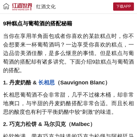
红酒文化
下载APP
9种糕点与葡萄酒的搭配秘籍
当你在享用羊角面包或者你喜欢的某款糕点时，你不
会想要来一杯葡萄酒吗？一边享受你喜欢的糕点，一
边品尝美酒佳酿，是多么惬意的事情。但是糕点与葡
萄酒的搭配却有诸多讲究。下面介绍9款糕点与葡萄酒
的搭配。
1. 丹麦奶酪 &
长相思
（Sauvignon Blanc）
长相思葡萄酒不会非常甜，几乎不过橡木桶，却非常
地爽口，与半甜的丹麦奶酪搭配非常合适。而且长相
思的酸度也有利于平衡奶酪中较“刺激”的味道。
2. 巧克力松饼 & 马尔贝克（Malbec）
松软饱满、带有巧克力味道的巧克力松饼与阿根廷马