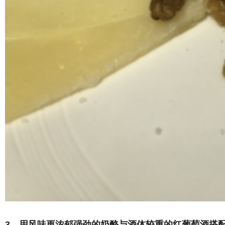
3、用风味更浓郁强劲的奶酪与酒体较重的红葡萄酒搭