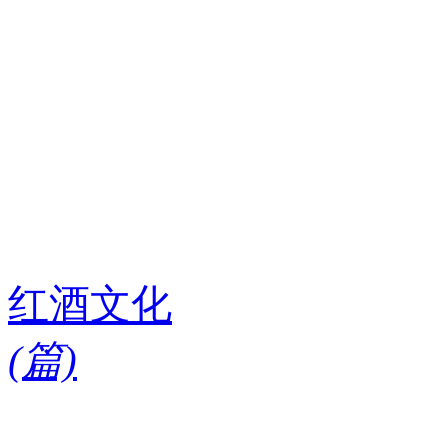
红酒文化
(
篇)