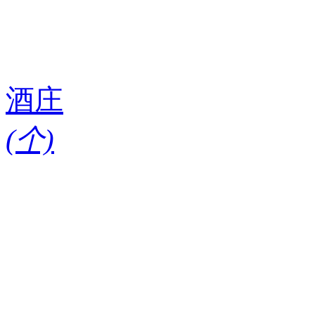
酒庄
(
个)