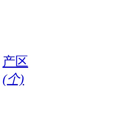
产区
(
个)