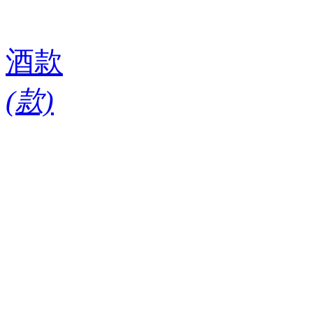
酒款
(
款)