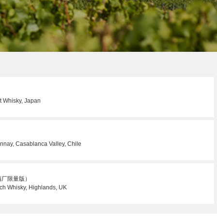
t Whisky, Japan
nay, Casablanca Valley, Chile
酒厂限量版）
otch Whisky, Highlands, UK