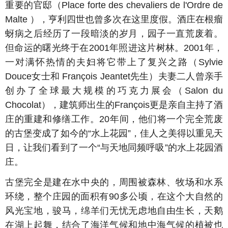
重要的官邸（Place forte des chevaliers de l'Ordre de
Malte ），亨利四世也曾多次在这里度假。酒庄在根瘤
蚜病之后经历了一段暗淡的岁月，园子一直荒废着。
但命运的曙光终于在2001年照进这片树林。2001年，
一对满怀热情的夫妇将它带上了复兴之路（Sylvie
Douce女士和 François Jeantet先生）夫妻二人曾亲手
创办了全球最大规模的巧克力展会（Salon du
Chocolat），建筑师出生的François更是亲自主持了酒
庄的重建和修缮工作。20年间，他们将一个完全荒废
的古堡变成了如今的“水上花园”，佳人之美得以重见天
日，让我们看到了一个“与天地同频呼吸”的水上花园酒
庄。
古堡完全是建在水中央的，周围被森林、牧场和水系
环绕，整个庄园的面积有90多公顷，在这个大自然的
风光宝地，骏马，绵羊们无忧无虑地自由生长，天鹅
在湖上起舞，结合了海洋气候和地中海气候的植被也