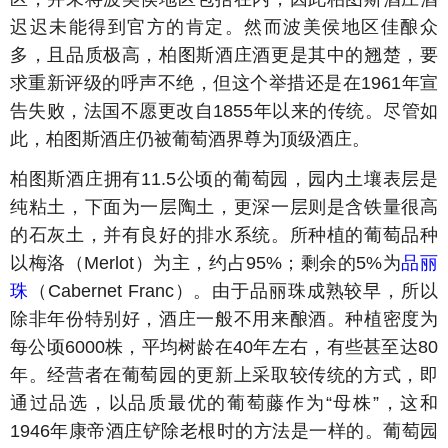
迟迟未能得到官方的肯定。然而波美侯地区佳酿众
多，且品质极高，柏图斯酒庄酒更是其中的翘楚，要
求重新评级的呼声不绝，但这个举措还是在1961年宣
告失败，法国不愿更改自1855年以来的传统。尽管如
此，柏图斯酒庄仍被葡萄酒界尊为顶级酒庄。
柏图斯酒庄拥有11.5公顷的葡萄园，园内土壤表层是
纯粘土，下面为一层陶土，更深一层则是含铁量很高
的石灰土，并有良好的排水系统。所种植的葡萄品种
以梅洛（Merlot）为主，约占95%；剩余的5%为
品丽
珠
（Cabernet Franc）。由于品丽珠成熟较早，所以
除非年份特别好，酒庄一般不用来酿酒。种植密度为
每公顷6000株，平均树龄在40年左右，有些甚至达80
年。经营者在葡萄园的更新上采取较传统的方式，即
通过品选，以品质最优的葡萄藤作为“母株”，这和
1946年康帝酒庄铲除老根时的方法是一样的。葡萄园