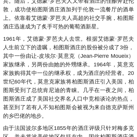
宾。随后，艾德蒙·罗芭夫人又带着酒庄的佳酿奔赴伦
敦，成功使柏图斯酒庄酒加列于伦敦一流餐厅的酒单
上。依靠着艾德蒙·罗芭夫人高超的社交手腕，柏图斯
酒庄迅速成为了炙手可热的葡萄酒新星。
1961年，艾德蒙·罗芭夫人去世。根据艾德蒙·罗芭夫
人生前立下的遗嘱，柏图斯酒庄的股份被分成了3份，
其中一份由让-皮埃尔·莫意克（Jean-Pierre Moueix）
家族继承，另两份由她的外甥继承。1964年，莫意克
家族购得其中一位的继承权，成为酒庄的经营者。20
世纪60年代，莫意克家族将柏图斯酒庄引入美国，柏
图斯受到了总统肯尼迪的青睐。几乎在一夜之间，柏
图斯酒庄成了美国社交界名人口中竞相谈论的热点，
甚至到了若有人不知柏图斯会被视为来自德克萨斯州
的乡巴佬的地步。
由于法国波尔多地区1855年的酒庄评级只针对梅多克
区，并未将波美侯地区包括在内，因此柏图斯酒庄酒