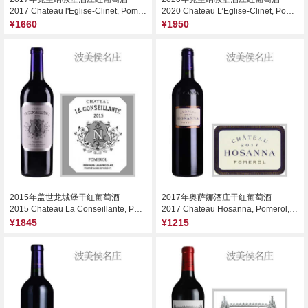
2017 Chateau l'Eglise-Clinet, Pomerol, France
2020 Chateau L’Eglise-Clinet, Pomerol, France
¥1660
¥1950
2015年盖世龙城堡干红葡萄酒
2017年奥萨娜酒庄干红葡萄酒
2015 Chateau La Conseillante, Pomerol, France
2017 Chateau Hosanna, Pomerol, France
¥1845
¥1215