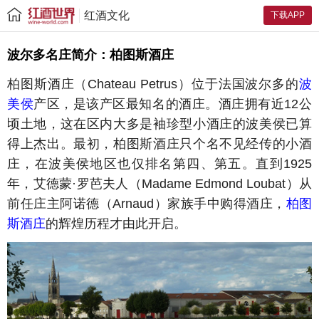
红酒文化
下载APP
波尔多名庄简介：柏图斯酒庄
柏图斯酒庄（Chateau Petrus）位于法国波尔多的
波
美侯
产区，是该产区最知名的酒庄。酒庄拥有近12公
顷土地，这在区内大多是袖珍型小酒庄的波美侯已算
得上杰出。最初，柏图斯酒庄只个名不见经传的小酒
庄，在波美侯地区也仅排名第四、第五。直到1925
年，艾德蒙·罗芭夫人（Madame Edmond Loubat）从
前任庄主阿诺德（Arnaud）家族手中购得酒庄，
柏图
斯酒庄
的辉煌历程才由此开启。