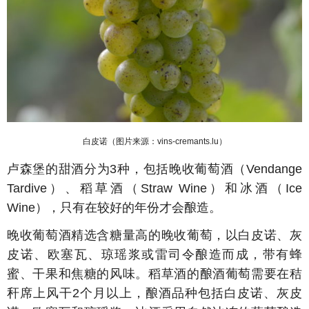
白皮诺
（图片来源：vins-cremants.lu）
卢森堡的甜酒分为
3
种，包括晚收葡萄酒（
Vendange
Tardive
）、稻草酒（
Straw Wine
）和冰酒（
Ice
Wine
），只有在较好的年份才会酿造。
晚收葡萄酒精选含糖量高的晚收葡萄，以白皮诺、灰
皮诺、欧塞瓦、琼瑶浆或雷司令酿造而成，带有蜂
蜜、干果和焦糖的风味。稻草酒的酿酒葡萄需要在秸
秆席上风干
2
个月以上，酿酒品种包括白皮诺、灰皮