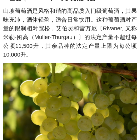
山坡葡萄酒是风格和谐的高品质入门级葡萄酒，其果
味充沛，酒体轻盈，适合日常饮用。这种葡萄酒对产
量的限制相对宽松，艾伯灵和雷万尼
〔Rivaner, 又称
米勒-图高（Muller-Thurgau）〕
的法定产量不超过每
公顷
11,500
升，其余品种的法定产量上限为每公顷
10,000
升。