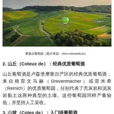
摩塞尔葡萄园（图片来源：
vins-cremants.lu
）
2.
山丘（
Coteux de
）：经典优质葡萄酒
山丘葡萄酒是卢森堡摩塞尔
产区的经典优质葡萄酒，
来自格雷文马赫（
Grevenmacher
）或雷米希
（
Remich
）的优质葡萄园，分别代表了壳灰岩和
泥灰
岩黏土这两种典型的土壤。这些葡萄园同样产量较
低，并坚持人工采收。
3.
山坡（
Cotes de
）：入门级葡萄酒