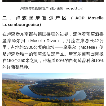
卢森堡葡萄酒酒标生产（图片来源：
aop.public.lu
）
二、卢森堡摩塞尔
产区（
AOP Moselle
Luxembourgeoise
）
在卢森堡东南部与德国接壤的边界，流淌着葡萄酒摇
篮
摩泽尔河（
Moselle River
），河流左岸总长
42
公
里，占地约
1300
公顷的山坡——
摩塞尔（Moselle）便
是卢森堡唯一的葡萄酒法定产区。摩
塞
尔
葡萄园海拔
在
150
至
250
米之间，种植着
90%
的白葡萄
品种和10%
的红
葡萄品种。