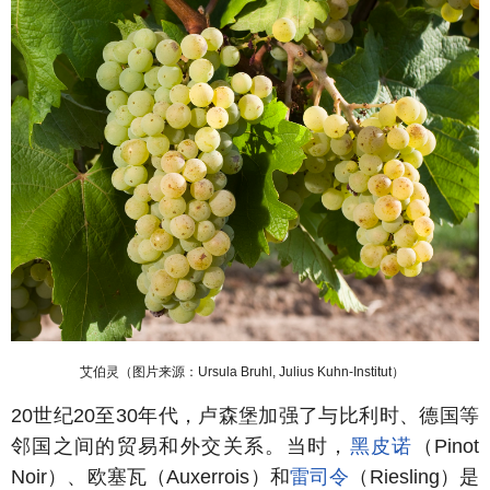
艾伯灵（图片来源：
Ursula Bruhl, Julius Kuhn-Institut
）
20
世纪
20
至
30
年代，卢森堡加强了与比利时、德国等
邻国之间的贸易和外交关系。当时，
黑皮诺
（Pinot
Noir
）、欧塞瓦（
Auxerrois
）和
雷司令
（Riesling）是