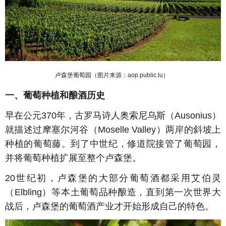
卢森堡葡萄园（图片来源：
aop.public.lu
）
一、葡萄种植和酿酒历史
早在公元
370
年，古罗马诗人奥索尼乌斯（
Ausonius
）
就描述过
摩塞尔河谷（
Moselle Valley
）
两岸的斜坡上
种植的葡萄藤。到了中世纪，修道院接管了葡萄园，
并将葡萄种植扩展至整个卢森堡。
20
世纪初，卢森堡的
大部分葡萄酒
都采用艾伯灵
（
Elbling
）
等本土葡萄品种酿造，直到第一次世界大
战后，卢森堡的葡萄酒产业才
开始形成自己的特色。