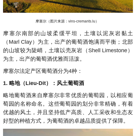
摩塞尔（图片来源：
vins-cremants.lu
）
摩塞尔南部的山坡柔缓平坦，土壤以泥灰
岩黏土
（
Marl Clay
）为主，出产的葡萄酒饱满而平衡；北部
的山坡较为陡峭，土壤以壳灰岩（
Shell Limestone
）
为主，出产的葡萄酒优雅而活泼。
摩塞尔
法定产区葡萄酒分为
4
种：
1.
略地（
Lieu-Dit
）：风土葡萄酒
略地葡萄酒来自摩塞尔非常优质的葡萄园，以相应葡
萄园的名称命名。这些葡萄园的划分非常精确，有着
优越的风土，并且坚持低产高质、人工采收和生态友
好型的种植方式，为葡萄酒的卓越品质提供了保障。