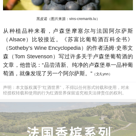
黑皮诺
（图片来源：vins-cremants.lu）
从种植品种来看，卢森堡摩塞尔与法国阿尔萨斯
（Alsace）比较接近。《苏富比葡萄酒百科全书》
（Sotheby’s Wine Encyclopedia
）
的作者汤姆
·史蒂文
森（Tom Stevenson）写过许多关于卢森堡葡萄酒的
文章
，他曾说：
“品尝清新、纯净的卢森堡单一品种葡
萄酒，就像发现了另一个阿尔萨斯
。
”
（文/Lynn）
声明：本文版权属于“红酒世界”，不得以任何形式转载和使用，对未
经授权转载和使用的行为红酒世界保留追究相关法律责任的权利。