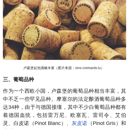
卢森堡起泡酒橡木塞
（图片来源：vins-cremants.lu）
三、葡萄品种
作为一个西欧小国，卢森堡的葡萄品种相当丰富，其
中不乏一些罕见品种。摩塞尔的法定酿酒葡萄品种多
达
34
种，由于与德国接壤，其中不少白葡萄品种都有
着德国血统，包括雷万尼
、欧塞瓦、雷司令、艾伯
灵、白皮诺（
Pinot Blanc
）、
灰皮诺
（
Pinot Gris
）和