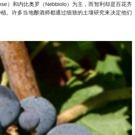
iovese）和内比奥罗（Nebbiolo）为主，而智利却是百花齐
种植。许多当地酿酒师都通过细致的土壤研究来决定他们