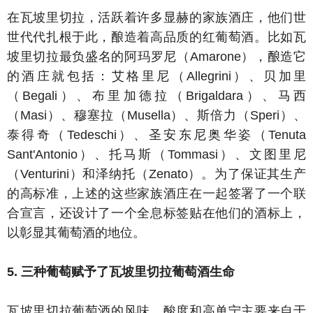
在瓦坡里切拉，活跃着许多显赫的家族酒庄，他们世
世代代扎根于此，酿造着高品质的红葡萄酒。比如瓦
坡里切拉最负盛名的阿玛罗尼（Amarone），酿造它
的酒庄就包括：艾格里尼（Allegrini）、贝加里
（Begali）、布里加德拉（Brigaldara）、马西
（Masi）、穆塞拉（Musella）、斯倍力（Speri）、
泰得奇（Tedeschi）、圣安东尼奥华姿（Tenuta
Sant'Antonio）、托马斯（Tommasi）、文图里尼
（Venturini）和泽纳托（Zenato）。为了保证其生产
的高标准，上述的这些家族酒庄在一起签署了一个联
合宣言，还设计了一个全息标签贴在他们的酒标上，
以彰显其葡萄酒的地位。
5. 三种葡萄赋予了瓦坡里切拉葡萄酒生命
瓦坡里切拉葡萄酒的风味、酸度和高单宁主要来自于