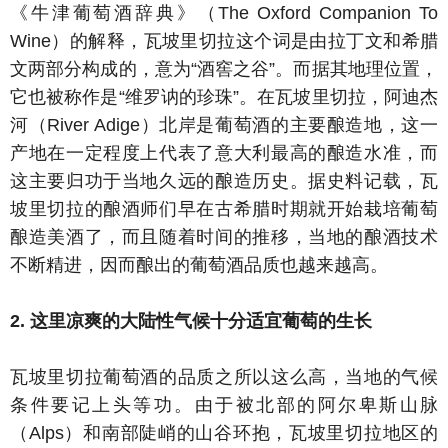
《牛津葡萄酒辞典》（The Oxford Companion To
Wine）的解释，瓦坡里切拉这个词是由拉丁文和希腊
文两部分构成的，意为“酒窖之谷”。而据其地理位置，
它也被称作是“维罗讷的珍珠”。在瓦坡里切拉，阿迪杰
河（River Adige）北岸是葡萄酒的主要酿造地，这一
产地在一定程度上代表了意大利最高的酿造水准，而
这主要归功于当地久远的酿造历史。据史料记载，瓦
坡里切拉的酿酒师们早在古希腊时期就开始栽培葡萄
酿造美酒了，而且随着时间的推移，当地的酿酒技术
不断精进，因而酿出的葡萄酒品质也越来越高。
2. 这里凉爽的大陆性气候十分适宜葡萄的生长
瓦坡里切拉葡萄酒的品质之所以这么高，当地的气候
条件要记上头等功。由于被北部的阿尔卑斯山脉
（Alps）和南部陡峭的山谷环抱，瓦坡里切拉地区的