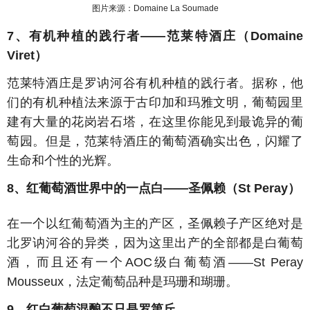
图片来源：Domaine La Soumade
7、有机种植的践行者——范莱特酒庄（Domaine
Viret）
范莱特酒庄是罗讷河谷有机种植的践行者。据称，他
们的有机种植法来源于古印加和玛雅文明，葡萄园里
建有大量的花岗岩石塔，在这里你能见到最诡异的葡
萄园。但是，范莱特酒庄的葡萄酒确实出色，闪耀了
生命和个性的光辉。
8、红葡萄酒世界中的一点白——圣佩赖（St Peray）
在一个以红葡萄酒为主的产区，圣佩赖子产区绝对是
北罗讷河谷的异类，因为这里出产的全部都是白葡萄
酒，而且还有一个AOC级白葡萄酒——St Peray
Mousseux，法定葡萄品种是玛珊和瑚珊。
9、红白葡萄混酿不只是罗第丘