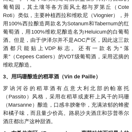
葡萄园，其土壤等各方面风土都与罗第丘（Cote
Roti）类似，主要种植西拉和维欧尼（Viognier），并
用100%西拉酿造两款名为Sotanum和Tabernum的红
葡萄酒，用100%维欧尼酿造名为Heluicum的白葡萄
酒。但是，由于伊泽尔并不是AOC产区，因此这三款
酒都只能贴上VDP标志。还有一款名为“落
果”（Cepees Catiers）的VDT级葡萄酒，采用迟摘的
维欧尼酿造。
3、用玛珊酿造的稻草酒（Vin de Paille）
罗讷河谷的稻草酒有点意大利北部的帕塞托
（Passito）风格，采用在稻草或麦秆上风干的玛珊
（Marsanne）酿造，口感丰腴奢华，充满浓郁的蜂蜜
和橘子味，而且量少价高。路易沙夫酒庄和莎普蒂尔
酒庄都出产这种甜酒。