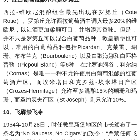
西拉-维欧尼混酿组合最先出现在罗第丘（Cote
Rotie）。罗第丘允许西拉葡萄酒中调入最多20%的维
欧尼，以让酒更加柔顺可口，并增添其香味。但是，
并不只是罗第丘可以混合白葡萄品种，教皇新堡也可
以，常用的白葡萄品种包括Picardan、克莱雷、瑚
珊、布布兰克（Bourboulenc）以及白歌海娜和白匹格
普勒（Picpoul Blanc）等6种。在北罗讷河谷，科尔纳
（Cornas）是唯一一种不允许使用白葡萄混酿的红葡
萄酒产区。而埃米塔日和克罗兹-埃米塔日产区
（Crozes-Hermitage）允许至多混酿15%的瑚珊和玛
珊，而圣约瑟夫产区（St Joseph）则只允许10%。
10、飞碟禁飞令
1954年10月28日，时任教皇新堡地区的市长颁布了一
条名为“No Saucers, No Cigars”的政令：“严禁任何飞