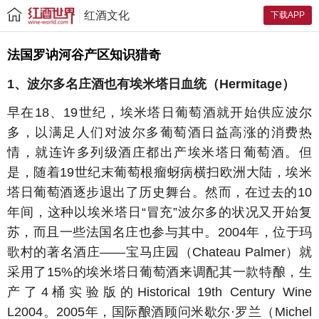
红酒文化
下载APP
法国罗讷河谷产区知识猎奇
1、波尔多名庄酒也有埃米塔日血统（Hermitage）
早在18、19世纪，埃米塔日葡萄酒就开始供应波尔
多，以满足人们对波尔多葡萄酒日益高涨的消费热
情，就连许多列级酒庄都出产埃米塔日葡萄酒。但
是，随着19世纪末葡萄根瘤蚜病横扫欧洲大陆，埃米
塔日葡萄酒逐步退出了历史舞台。然而，在过去的10
年间，这种以埃米塔日“冒充”波尔多的状况又开始复
苏，而且一些法国名庄也参与其中。2004年，位于玛
歌村的著名酒庄——宝马庄园（Chateau Palmer）就
采用了15%的埃米塔日葡萄酒来调配其一款特酿，生
产了4桶实验版的Historical 19th Century Wine
L2004。2005年，国际酿酒顾问米歇尔·罗兰（Michel