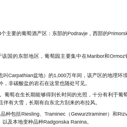
葡萄酒产区：东部的Podravje，西部的Primorska
国的东部地区，葡萄园主要集中在Maribor和Ormoz镇
 盆地（也叫Carpathian盆地）的1,000万年间，该产
外，非碳酸盐的岩石在这里也随处可见。
气候。葡萄在生长期能够得到长时间的光照，十分有利于葡萄的
且伴有大雪，长期有自东北方刮来的布拉风。
ling、Traminec（Gewurztraminer）和Rizv
lanc）以及本地变种品种Radgonska Ranina。