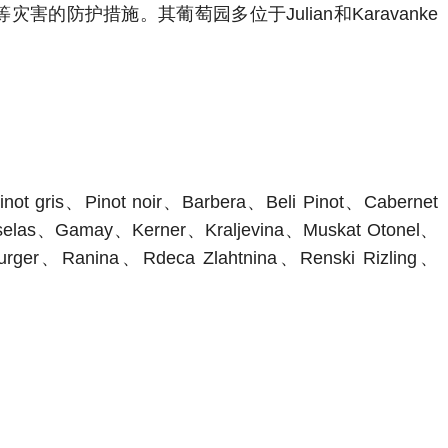
护措施。其葡萄园多位于Julian和Karavanke
ot gris、Pinot noir、Barbera、Beli Pinot、Cabernet
sselas、Gamay、Kerner、Kraljevina、Muskat Otonel、
urger、Ranina、Rdeca Zlahtnina、Renski Rizling、