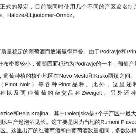
的界定，目前能同时使用几个不同的产区命名制度。这些子产区包
ice、Haloze和Ljuotomer-Ormoz。
质量稳定的葡萄酒而逐渐赢得声誉。由于Podravje和Pr
园的分布密度较小，葡萄园面积约为Podravje的一半，葡萄
的核心地区在Novo Mesto和Krsko两镇之间。该产区种植有
 Pinot（Pinot Noir）等各种Pinot品种。此外，这里还种
行品种以及两种葡萄的杂交品种Zweigelt。另外还种植有少量的
o-Brezice和Bela Krajina。其中Dolenjska
ice子产区则以生产起泡酒见长。这主要是因为当地的Rumeni
亚的边境地区。这里出产的红葡萄酒和白葡萄酒数量相同，多