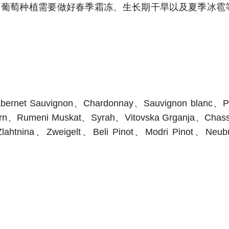
种植需要做好春季霜冻、生长期干旱以及夏季冰雹等灾害的防
ernet Sauvignon、Chardonnay、Sauvignon blanc、Pin
ocrn、Rumeni Muskat、Syrah、Vitovska Grganja、Cha
Zlahtnina、Zweigelt、Beli Pinot、Modri Pinot、Neub