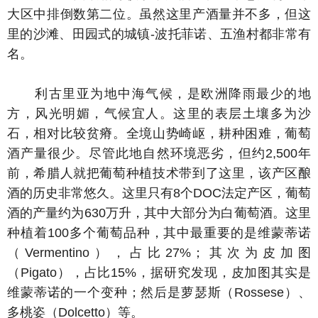
大区中排倒数第二位。虽然这里产酒量并不多，但这
里的沙滩、田园式的城镇-波托菲诺、五渔村都非常有
名。
利古里亚为地中海气候，是欧洲降雨最少的地
方，风光明媚，气候宜人。这里的表层土壤多为沙
石，相对比较贫瘠。全境山势崎岖，耕种困难，葡萄
酒产量很少。尽管此地自然环境恶劣，但约2,500年
前，希腊人就把葡萄种植技术带到了这里，该产区酿
酒的历史非常悠久。这里只有8个DOC法定产区，葡萄
酒的产量约为630万升，其中大部分为白葡萄酒。这里
种植着100多个葡萄品种，其中最重要的是维蒙蒂诺
（Vermentino），占比27%；其次为皮加图
（Pigato），占比15%，据研究发现，皮加图其实是
维蒙蒂诺的一个变种；然后是萝瑟斯（Rossese）、
多桃姿（Dolcetto）等。