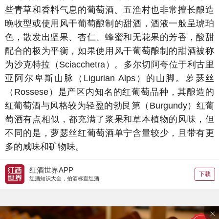
些青草和香料气息的葡萄酒。五渔村也非常擅长酿造
晚收型或使用风干葡萄酿制的甜酒，酒液一般呈琥珀
色，散发出坚果、杏仁、蜂蜜和无花果的芳香，酸甜
配合的极为平衡，如果使用风干葡萄酿制的甜酒被称
为沙克特拉（Sciacchetra）。多尔切阿夸位于利古里
亚阿尔卑斯山脉（Ligurian Alps）的山脚。萝瑟丝
（Rossese）是产区内知名的红葡萄品种，其酿造的
红葡萄酒与风格较为轻盈的勃艮第（Burgundy）红葡
萄酒有点相似，都充满了浆果和草本植物的风味，但
不同的是，萝瑟丝红葡萄酒单宁含量较少，且带有更
多的咸味和矿物味。
红酒世界APP
下载
红酒知识大全，拍酒标查红酒