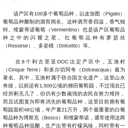
该产区有100多个葡萄品种，以皮加图（Pigato）
葡萄品种酿制的酒而闻名。这种酒芳香四溢，香气独
特。维蒙蒂诺葡萄（Vermentino）也是该产区葡萄品
种之中的闪耀之星。红葡萄品种有萝瑟丝
（Rossese）、多姿桃（Dolcetto）等。
在8个利古里亚DOC法定产区中，五渔村
（Cinque Terre）和多尔切阿夸（Dolceacqua）最为
著名。其中，五渔村属于联合国文化遗产，这里山水
奇雄，以前还有1,500公顷的梯田葡萄园，不过现在已
经所剩无几了，但仍有少数顽强的农民在努力维持，
而且试图复兴即将消失的葡萄品种，这里目前拥有葡
萄园面积48公顷，年产量21万升，两个最重要的白葡
萄品种为博斯克（Bosco）和维蒙蒂诺，通常使用这两
种葡萄品种混酿，生产出带有柠檬风味，同时带有一